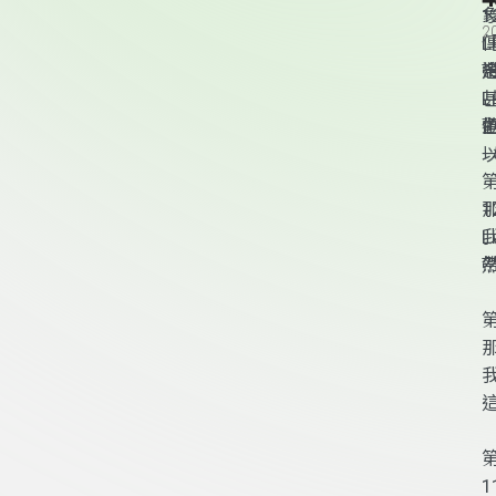
1
2
L
L
1
L
頁尾資訊
第
1