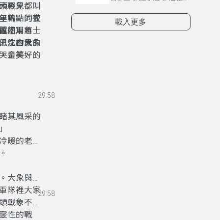
頭戰象；從
大夥兒都叫
星點點的夜
年曾一同並
 」
載入更多
西南
遠征軍將士
翼地用象鼻
，往自己的
低沈的象
思念在大象
，是美好的
哭會笑、有
29:58
睹其風采的
里」
冷暖的老
。
。大象與少
軍隊裡大家
29:58
頭戰象不僅
靈性的戰