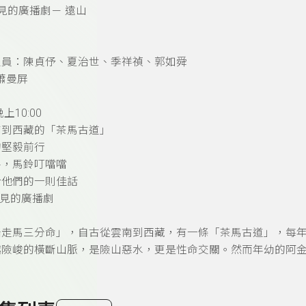
看得見的廣播劇－ 遠山
人員：陳貞伃、夏治世、季祥禎、郭如舜
 蕭曼屏
上10:00
南到西藏的「茶馬古道」
的堅毅前行
咚，馬鈴叮噹噹
於他們的一則佳話
 看得見的廣播劇
船走馬三分命」，自古從雲南到西藏，有一條「茶馬古道」，每
越險峻的橫斷山脈，是險山惡水，更是性命交關。然而年幼的阿