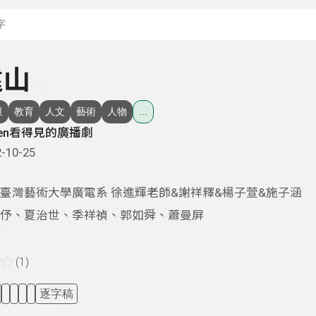
搜尋關鍵字：可輸入節
遠山
懷
教育
人文
藝術
人物
...
sten看得見的廣播劇
-10-25
臺灣藝術大學廣電系 徐進輝老師&謝祥釋&楊子萱&施子涵
伃、夏治世、季祥禎、郭如舜、蕭曼屏
☆
(1)
逐字稿