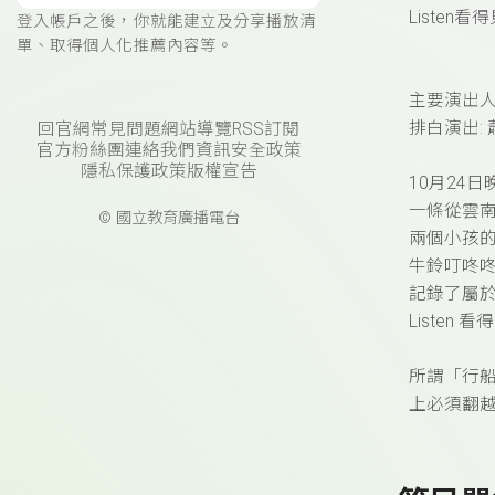
Listen
登入帳戶之後，你就能建立及分享播放清
單、取得個人化推薦內容等。
主要演出
排白演出:
回官網
常見問題
網站導覽
RSS訂閱
官方粉絲團
連絡我們
資訊安全政策
隱私保護政策
版權宣告
10月24日晚
一條從雲
© 國立教育廣播電台
兩個小孩
牛鈴叮咚
記錄了屬
Listen
所謂「行
上必須翻