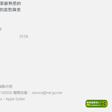
大家最熟悉的
的哀愁與思
林」
29:58
海路45號
60500 服務信箱： service@ner.gov.tw
Apple Safari