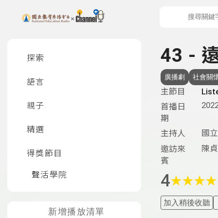
上方功能區塊
左側邊選單
43 - 
探索
廣播劇
社會關
語言
主節目
Li
2022
親子
首播日
期
精選
國立
主持人
陳貞
邀訪來
得獎節目
賓
聲活學院
4
★
★
★
★
加入稍後收聽
新增播放清單