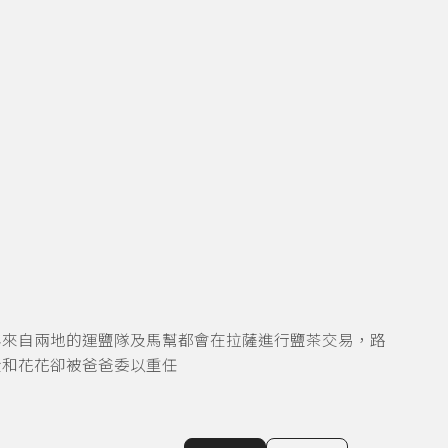
年來自兩地的運鹽隊及馬幫都會在拉薩進行鹽茶交易，路
金和花花卻被爸爸委以重任