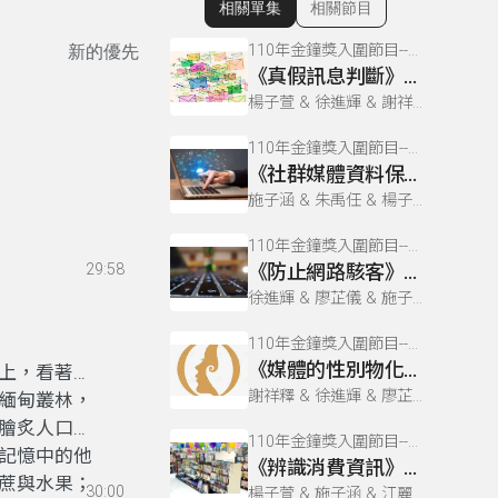
相關單集
相關節目
顯示相關單集
110年金鐘獎入圍節目--媒體素養微劇場(企劃編撰獎)
新的優先
《真假訊息判斷》三人可成虎
楊子萱 & 徐進輝 & 謝祥釋 & 施子涵 & 廖芷儀 & 朱禹任 & 江麗妮 & 姚宛妤
110年金鐘獎入圍節目--媒體素養微劇場(企劃編撰獎)
《社群媒體資料保護》很重要
施子涵 & 朱禹任 & 楊子萱 & 徐進輝 & 江麗妮 & 謝祥釋 & 姚宛妤 & 廖芷儀
110年金鐘獎入圍節目--媒體素養微劇場(企劃編撰獎)
29:58
《防止網路駭客》暗網恢恢
徐進輝 & 廖芷儀 & 施子涵 & 姚宛妤 & 江麗妮 & 謝祥釋 & 朱禹任 & 楊子萱
110年金鐘獎入圍節目--媒體素養微劇場(企劃編撰獎)
《媒體的性別物化》美麗的錯誤
上，看著路
謝祥釋 & 徐進輝 & 廖芷儀 & 朱禹任 & 江麗妮 & 姚宛妤 & 楊子萱 & 施子涵
緬甸叢林，
膾炙人口的
110年金鐘獎入圍節目--媒體素養微劇場(企劃編撰獎)
記憶中的他
《辨識消費資訊》網路代購陷阱
蔗與水果；
30:00
楊子萱 & 施子涵 & 江麗妮 & 廖芷儀 & 姚宛妤 & 徐進輝 & 朱禹任 & 謝祥釋