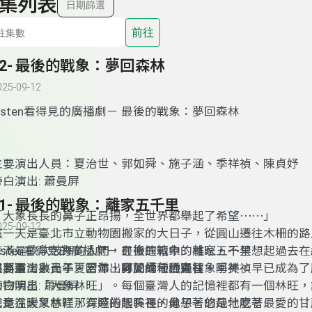
集列表
日期篩選
前往
52- 最後的戰象：夢回森林
025-09-12
Listen看得見的廣播劇－ 最後的戰象：夢回森林
主要演出人員：夏治世、郭如舜、施子涵、季祥禎、陳貞妤
旁白演出: 蕭曼屏
51- 最後的戰象：離家五千里
「大象長長的鼻子正昂揚，全世界都舉起了希望⋯⋯」
025-09-12
這一天是臺北市立動物園搬家的大日子，從圓山遷往木柵的路
旁滿是歡欣鼓舞的人們，在搬運箱中的林旺，不禁想起過去在
Listen看得見的廣播劇－ 最後的戰象：離家五千里
與將軍、小元子、阿沛、阿蘭的種種過往。
來到臺灣數十年，當年出身於緬甸的森林象阿美，早已成為了
主要演出人員：夏治世、郭如舜、洪寅智、季祥禎
動物明星「大象林旺」。每個臺灣人的記憶裡都有一個林旺，
旁白演出: 蕭曼屏
總是溫暖又慈祥，有時捲起長長的鼻子，悠哉地吃著最愛的甘
究竟在大象林旺那深邃的眼眸裡，他想著的是什麼？