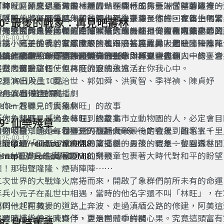
有時就是什麼也不做的，靜靜站在欄杆的另一端，望著遠方。
阿沛、阿蘭來到臺灣後相繼去世，使他成為亞洲僅存的最後一
「林旺」原先是緬甸叢林裡的一頭森林工作象，當時軍隊裡的
高雄鳳山灣仔頭營區，前往圓山而後遷移至木柵，在每一個繁
他「阿美」。戰爭結束了，沒想到在千里長征的回家路上，當
「阿美，將軍下令要你和我們一起去臺灣，你⋯⋯會害怕嗎？
50- 最後的戰象：再見吧叢林
空裡，究竟是什麼樣的回憶，使大象林旺日日夜夜魂牽夢縈？
「天空上的白雲，和這陣陣吹來的風，都是從西南方飄來的，
肩作戰的大象夥伴們竟一個個離他而去⋯⋯仰望著剛修建好的
渡海來台的三天兩夜，在漆黑偌大的船艙裡，大象阿美小心翼
025-09-12
方⋯⋯這是從我的家鄉吹來的風⋯⋯」用象鼻吸起一陣陣水花
公墓，阿美彷彿若有感應般，也跟隨著哀戚的人們發出一陣陣
尋找小元子的手。當意識跟隨著海浪搖搖晃晃，暈眩、徬徨、
眼睛裡噴灑，林旺彷彿知道自己生命即將到了盡頭。
謹以此劇獻給——你我最思念的戰象「林旺」。
鳴。
阿美的腦中不斷擺盪，阿美一直在想：「究竟人們口中的臺灣
是誰，成為大象心頭那盞明亮的光？大象是否也像人一樣，會
Listen看得見的廣播劇－ 最後的戰象：再見吧叢林
雖然肉體會腐朽、但林旺的靈魂永遠活在你我心中。
天堂，還是一個使象再度流浪的遠方？」
喜有悲有盼望？
2月19日晚上10點
主要演出人員：夏治世、郭如舜、洪寅智、季祥禎、陳貞妤
2月26日晚上10點
isten 看得見的廣播劇
旁白演出: 蕭曼屏
isten 看得見的廣播劇
帶你一起聽見「大象林旺」的故事
帶你一起聽見「大象林旺」的故事
「大象林旺」是過去每個到過臺北市立動物園的人，必定會目
49- 仙樂殘章
歡迎收聽「Listen 看得見的廣播劇─最後的戰象：離家五千
動物明星；也是每個臺灣人想起大象，一定會提到的名字。
但你可曾知道——「林旺不只是一頭象。」
025-09-12
歡迎收聽「Listen 看得見的廣播劇─最後的戰象：夢回森林」
→
他既像是一個歷經烽火但渴望安穩的男孩、更是一位看透世間
https://reurl.cc/n0DMl8
→
兵，林旺的一生藏著歷史的刻痕，包裹著大時代對和平的盼望
Listen看得見的廣播劇－ 仙樂殘章
https://reurl.cc/n0DMl8
聽！那砲聲隆隆、煙硝陣陣⋯⋯
二次世界的大戰烽火席捲而來，開啟了象群們前所未有的命運
年兵小元子在亂世中相遇，當時的他名字還不叫「林旺」，在
都叫他「阿美」。
他們一起在救援的道路上奔波、走過滇緬公路的修建，阿美這
是戰時補給的強大夥伴，更是團體中的開心果。究竟這頭富有
主要演出人員：陳貞伃、夏治世、季祥禎
48- 兒時舊夢