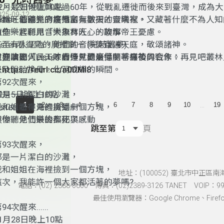
象，是如何輾轉走過60年，從戰亂遷徙而後來到臺灣，成為
2月12日晚上10點
025-09-12
「林旺爺爺」？在他富有皺褶的靈魂裡，又藏著什麼不為人知
isten 看得見的廣播劇
傳說，仙國樂府培育了無數天才音樂家。
念？
帶你一起聽見「大象林旺」的故事
這些樂官利用音樂撫育人心，聊解帝王憂慮。
甚至有人認為，他們的音樂能直通天庭，敬頌諸神。
isten看得見的廣播劇－ (兒時舊夢)
歡迎收聽「Listen 看得見的廣播劇─最後的戰象：再見吧叢
但無論如何，天才的造就總是伴隨著痛苦與合作。
主要演出人員：陳貞伃、夏治世、季祥禎
→
以及脫胎換骨，化羽成蝶的瞬間。
https://reurl.cc/n0DMl8
第92次醒來，
2月5日晚上10點
那是一片潔白的沙灘，
...
1
2
3
4
5
6
7
8
9
10
19
isten 看得見的廣播劇
我和姐姐在海裡撿到一個方塊，
帶你聽見仙樂的奧秘與感動
然後，他們最後都死了。
跳至第
頁
第93次醒來，
那是一片潔白的沙灘，
我和姐姐在海裡撿到一個方塊，
地址：(100052) 臺北市中正區南
這次，我能許一個大家都活著的夢嗎?
電話：(02) 2388-0600 傳真：(02)2389-3126 TANET VOIP：991
最佳使用瀏覽器：Google Chrome、Firefox、
94次醒來......
1月28日晚上10點