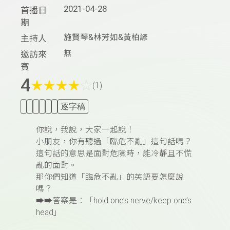
2021-04-28
首播日
期
施賢琴&林芳如&黃柏諺
主持人
無
邀訪來
賓
4
★
★
★
★
☆
(1)
逐字稿
你說，我說，大家一起說！
小朋友，你有聽過「臨危不亂」這句話嗎？
這句話的意思是面對危險時，能冷靜且不慌
亂的面對。
那你們知道「臨危不亂」的英語要怎麼說
嗎？
➡️➡️答案是：「hold one’s nerve/keep one’s
head」