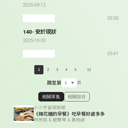
2025-09-12
05:00
140- 安於現狀
2025-10-30
05:41
...
1
2
3
4
5
11
跳至第
頁
相關單集
相關節目
顯示相關單集
小小宇宙探險號
《棉花糖的早餐》吃早餐好處多多
林芳如 & 施賢琴 & 黃柏諺