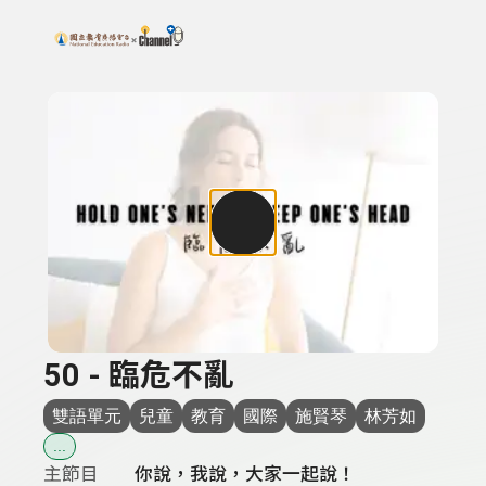
搜尋關鍵字：可輸入節目名稱、主持人或關鍵字
上方功能區塊
50 - 臨危不亂
雙語單元
兒童
教育
國際
施賢琴
林芳如
...
主節目
你說，我說，大家一起說！