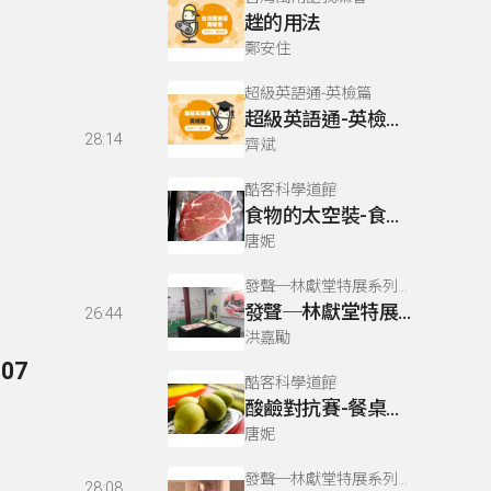
趖的用法
鄭安住
超級英語通-英檢篇
超級英語通-英檢篇 080 Cloze Test/段落-10
28:14
齊斌
酷客科學道館
食物的太空裝-食物的科學(五)
唐妮
發聲─林獻堂特展系列專訪
發聲─林獻堂特展系列05
26:44
洪嘉勵
07
酷客科學道館
酸鹼對抗賽-餐桌上的科學(三)
唐妮
發聲─林獻堂特展系列專訪
28:08