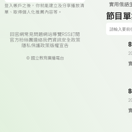
實用俄語
登入帳戶之後，你就能建立及分享播放清
單、取得個人化推薦內容等。
節目單
回官網
常見問題
網站導覽
RSS訂閱
官方粉絲團
連絡我們
資訊安全政策
隱私保護政策
版權宣告
2
© 國立教育廣播電台
2