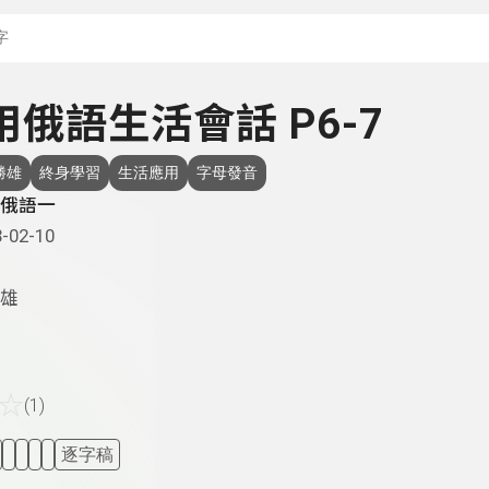
搜尋關鍵字：可輸入節
實用俄語生活會話 P6-7
勝雄
終身學習
生活應用
字母發音
俄語一
-02-10
雄
☆
(1)
逐字稿