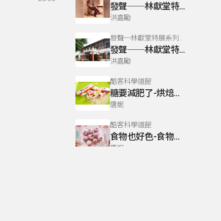
發聲──林獻堂特展系列04
洪嘉勵
發聲─林獻堂特展系列專訪
發聲──林獻堂特展系列01
洪嘉勵
酷客科學道館
糖要減肥了-烘焙的科學(四)
唐妮
酷客科學道館
食物也好色-食物的科學(一)
唐妮
酷客科學道館
白醋身價高-白醋的科學
唐妮
暢樂客語屋，WOW！