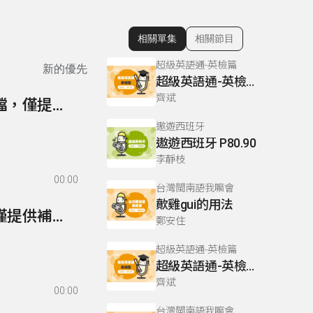
相關單集
相關節目
顯示相關單集
超級英語通-英檢篇
新的優先
超級英語通-英檢篇 083 Cloze Test/段落填空-13
齊斌
85- 實用俄語生活會話第一冊勘誤表(本講次無音檔，僅提供勘誤表)
遨遊西班牙
遨遊西班牙 P80.90
李靜枝
00:00
台灣閩南語我嘛會
歕雞gui的用法
84- 實用俄語生活會話補充講義(本講次無音檔，僅提供補充講義)
鄭安住
超級英語通-英檢篇
超級英語通-英檢篇 035 Weekend Trip- 週末旅遊
齊斌
00:00
台灣閩南語我嘛會