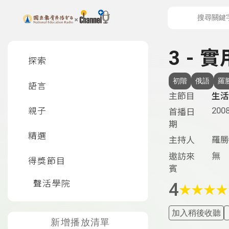
上方功能區塊
左側邊選單
3 - 
探索
初階
俄語
羅
語言
主節目
生活
2008
親子
首播日
期
精選
羅勝
主持人
無
邀訪來
得獎節目
賓
聲活學院
4
★
★
★
★
加入稍後收聽
新增播放清單