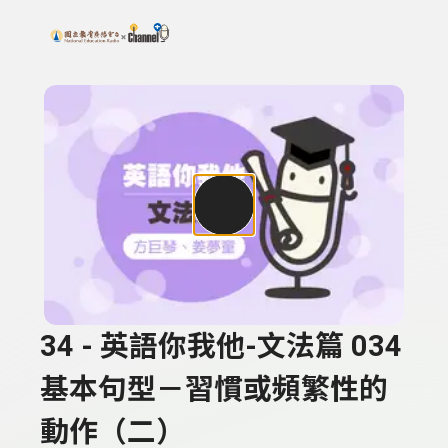
搜尋關鍵字：可輸入節目名稱、主持人或關鍵字
上方功能區塊
34 - 英語你我他-文法篇 034
基本句型－習慣或頻繁性的
動作（二）