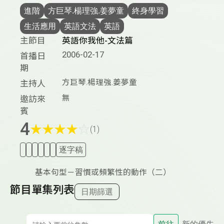
進階
方巨琴.楊理強.姜夢童
終身學習
生活應用
英語文法
英語
主節目
英語你我他-文法篇
2006-02-17
首播日
期
方巨琴.楊理強.姜夢童
主持人
無
邀訪來
賓
4
★
★
★
★
☆
(1)
逐字稿
基本句型－習慣或頻繁性的動作（二）
節目單集列表
日期篩選