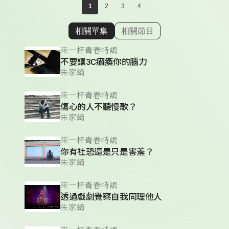
1
2
3
4
相關單集
相關節目
顯示相關單集
來一杯青春特調
不要讓3C癱瘓你的腦力
朱家綺
來一杯青春特調
傷心的人不聽慢歌？
朱家綺
來一杯青春特調
你有社恐還是只是害羞？
朱家綺
來一杯青春特調
透過戲劇覺察自我同理他人
朱家綺