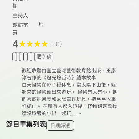
期
主持人
無
邀訪來
賓
4
★
★
★
★
☆
(1)
逐字稿
歡迎收聽由國立臺灣藝術教育館出版，王彥
淳著作的《燈光熄滅時》繪本故事
白天怪物在影子裡休息，當太陽下山後，躲
起來的怪物便出來遊玩。 怪物有大有小，他
們喜歡把月亮和太陽當作玩具，把星星收集
堆成山。 在所有人都入睡後，怪物總喜歡找
還沒睡著的小貓一起玩……。
節目單集列表
日期篩選