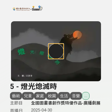
搜尋關鍵字：可輸入節目名稱、主持人或關鍵字
上方功能區塊
5 - 燈光熄滅時
藝術
兒童
家庭
校園
生活
音樂
...
主節目
全國圖畫書創作獎特優作品-廣播劇展
2025-04-30
首播日