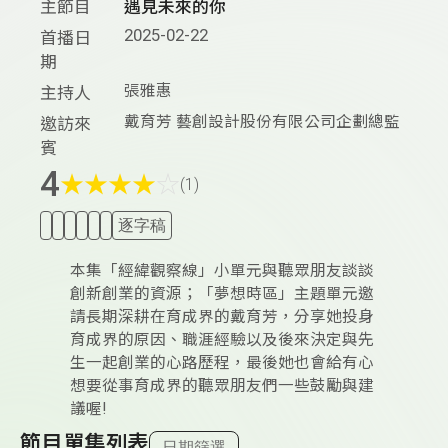
主節目
遇見未來的你
2025-02-22
首播日
期
張雅惠
主持人
戴育芳 藝創設計股份有限公司企劃總監
邀訪來
賓
4
★
★
★
★
☆
(1)
逐字稿
本集「經緯觀察線」小單元與聽眾朋友談談
創新創業的資源；「夢想時區」主題單元邀
請長期深耕在育成界的戴育芳，分享她投身
育成界的原因、職涯經驗以及後來決定與先
生一起創業的心路歷程，最後她也會給有心
想要從事育成界的聽眾朋友們一些鼓勵與建
議喔!
節目單集列表
日期篩選