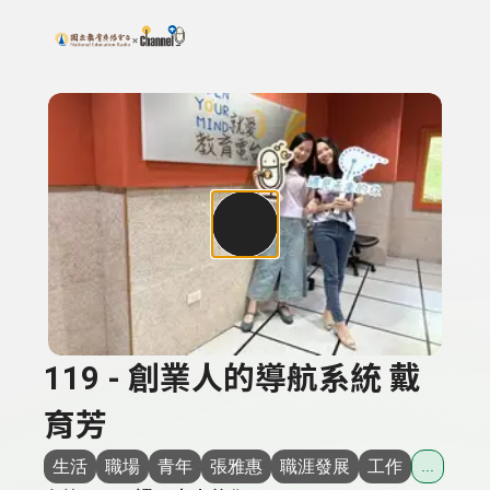
搜尋關鍵字：可輸入節目名稱、主持人或關鍵字
上方功能區塊
119 - 創業人的導航系統 戴
育芳
生活
職場
青年
張雅惠
職涯發展
工作
...