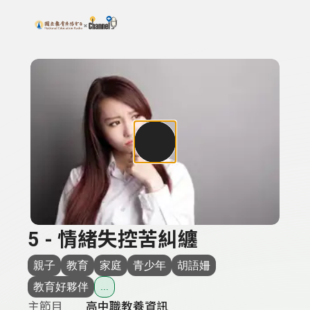
搜尋關鍵字：可輸入節目名稱、主持人或關鍵字
上方功能區塊
5 - 情緒失控苦糾纏
親子
教育
家庭
青少年
胡語姍
教育好夥伴
...
主節目
高中職教養資訊