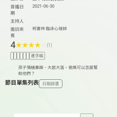
2021-06-30
首播日
期
主持人
柯書林 臨床心理師
邀訪來
賓
4
★
★
★
★
☆
(1)
逐字稿
孩子情緒暴躁、大起大落，爸媽可以怎麼幫
助他們？
節目單集列表
日期篩選