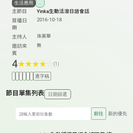
生活應用
...
主節目
Yinka生動活潑日語會話
2016-10-18
首播日
期
孫寅華
主持人
無
邀訪來
賓
4
★
★
★
★
☆
(1)
逐字稿
節目單集列表
日期篩選
前往
新的優先