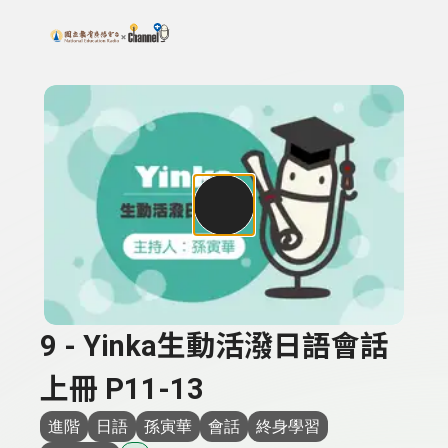
搜尋關鍵字：可輸入節目名稱、主持人或關鍵字
上方功能區塊
9 - Yinka生動活潑日語會話
上冊 P11-13
進階
日語
孫寅華
會話
終身學習