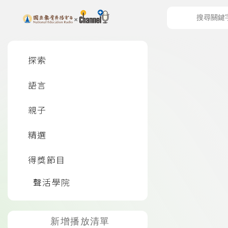
上方功能區塊
左側邊選單
探索
語言
頁尾資訊
親子
精選
得獎節目
聲活學院
新增播放清單