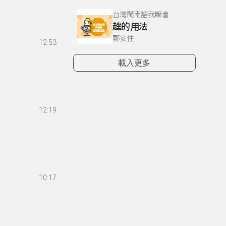
台灣閩南語我嘛會
趖的用法
鄭安住
12:53
載入更多
12:19
10:17