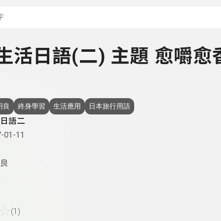
搜尋關鍵字：可輸入節
- 生活日語(二) 主題 愈嚼愈
明良
終身學習
生活應用
日本旅行用語
日語二
-01-11
良
☆
(1)