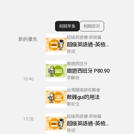
相關單集
相關節目
顯示相關單集
超級英語通-英檢篇
新的優先
超級英語通-英檢篇 083 Cloze Test/段落填空-13
齊斌
遨遊西班牙
遨遊西班牙 P80.90
李靜枝
10:46
台灣閩南語我嘛會
歕雞gui的用法
鄭安住
超級英語通-英檢篇
13:28
超級英語通-英檢篇 035 Weekend Trip- 週末旅遊
齊斌