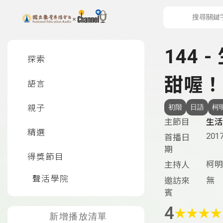
上方功能區塊
左側邊選單
144 
探索
甜喔！
語言
親子
初階
日語
柯
主節目
生活
精選
2017
首播日
期
得獎節目
柯明
主持人
聲活學院
無
邀訪來
賓
4
★
★
★
★
新增播放清單