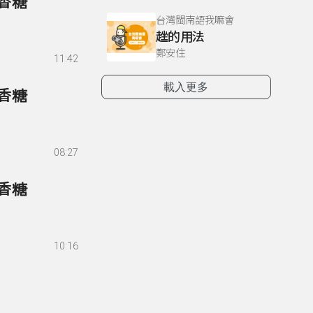
口香糖
台灣閩南語我嘛會
趖的用法
鄭安住
11:42
載入更多
口香糖
08:27
口香糖
10:16