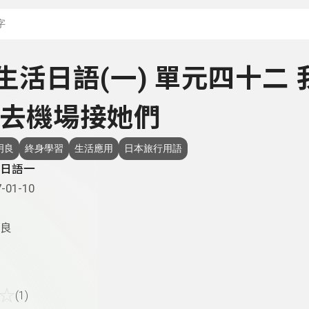
搜尋關鍵字：可輸入節
- 生活日語(一) 單元四十二 
去機場接她們
明良
終身學習
生活應用
日本旅行用語
日語一
-01-10
良
☆
(1)