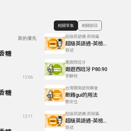
相關單集
相關節目
顯示相關單集
超級英語通-英檢篇
新的優先
超級英語通-英檢篇 083 Cloze Test/段落填空-13
齊斌
口香糖
遨遊西班牙
遨遊西班牙 P80.90
李靜枝
13:06
台灣閩南語我嘛會
口香糖
歕雞gui的用法
鄭安住
超級英語通-英檢篇
13:11
超級英語通-英檢篇 035 Weekend Trip- 週末旅遊
齊斌