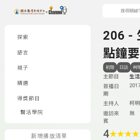
上方功能區塊
左側邊選單
206 
探索
點鐘要
語言
親子
初階
日語
柯
主節目
生活
精選
2017
首播日
期
得獎節目
柯明
主持人
聲活學院
無
邀訪來
賓
4
★
★
★
★
新增播放清單