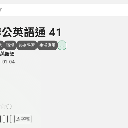
搜尋關鍵字：可輸入節
 辦公英語通 41
斌
職場
終身學習
生活應用
...
英語通
-01-04
☆
(1)
逐字稿