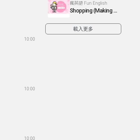
瘋英語 Fun English
Shopping (Making suggestions)
載入更多
10:00
10:00
10:00