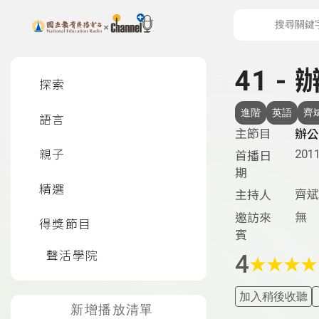
上方功能區塊
左側邊選單
41 -
探索
進階
英語
齊
語言
主節目
辦公
2011
親子
首播日
期
精選
齊斌
主持人
無
邀訪來
得獎節目
賓
聲活學院
4
★
★
★
★
加入稍後收聽
新增播放清單