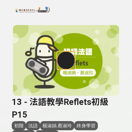
搜尋關鍵字：可輸入節目名稱、主持人或關鍵字
上方功能區塊
13 - 法語教學Reflets初級
P15
初階
法語
楊淑娟.蔡淑玲
終身學習