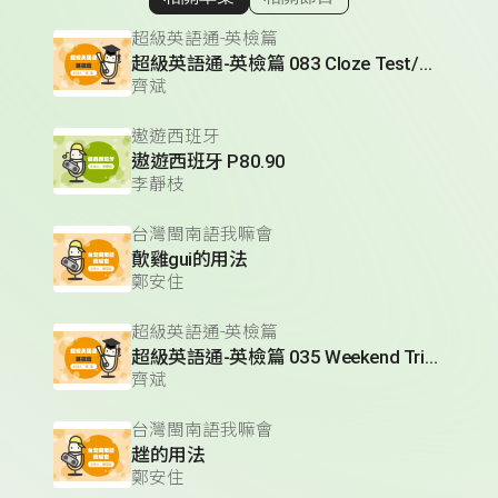
顯示相關單集
超級英語通-英檢篇
超級英語通-英檢篇 083 Cloze Test/段落填空-13
齊斌
遨遊西班牙
遨遊西班牙 P80.90
李靜枝
台灣閩南語我嘛會
歕雞gui的用法
鄭安住
超級英語通-英檢篇
超級英語通-英檢篇 035 Weekend Trip- 週末旅遊
齊斌
台灣閩南語我嘛會
趖的用法
鄭安住