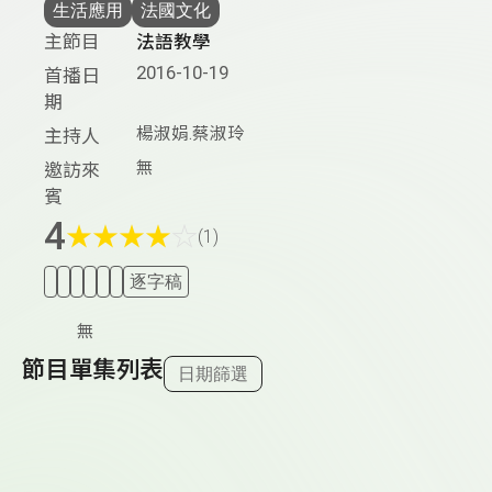
生活應用
法國文化
主節目
法語教學
2016-10-19
首播日
期
楊淑娟.蔡淑玲
主持人
無
邀訪來
賓
4
★
★
★
★
☆
(1)
逐字稿
無
節目單集列表
日期篩選