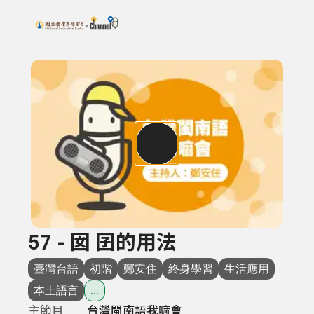
搜尋關鍵字：可輸入節目名稱、主持人或關鍵字
上方功能區塊
57 - 囡 囝的用法
臺灣台語
初階
鄭安住
終身學習
生活應用
本土語言
...
主節目
台灣閩南語我嘛會