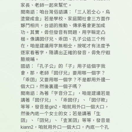
家長、老師一起來幫忙。
閩南語：咱台灣俗語講：「三人若仝心，烏
塗變成金」若是學校、家庭閣社會三方面作
夥鬥相共，台語的推動、傳承著會更加成
功。其實，毋但發音有問題，用字嘛定凸
槌。像講囡仔兄、乖囝、孔子公這三个所
在，咱是建議用字無相仝，按呢才有法度予
逐家看著字，隨讀出正確的發音，毋免佇遐
臆規晡。
國語：「孔子公」的「子」用子這個字我
會，那，老師「囡仔兄」要用哪一個字？
「乖囝」又要用哪一個字？不是都用外邊一
個大口，然後裏邊一個子嗎？
閩南語：為著「字音分工」，咱是建議若是
講著「囡仔兄」、「乖囡仔」、「囡仔款」
等等，發音是gin2，咱就用外口一個大口，
然後內底一个女士的女；若是講著「生
囝」、「囝兒」、「査某囝」等等，發音是
kiann2，咱就用外口一個大口，內底一个孔