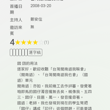
2008-03-20
首播日
期
鄭安住
主持人
無
邀訪來
賓
4
★
★
★
★
☆
(1)
逐字稿
囡 囝的用法
逐家好，歡迎收聽「台灣閩南語我嘛會」
（閩南語）、「台灣閩南語我也會」（國
語）單元
閩南語：亦如，我前幾工去作評審，發覺著
咱即馬的囡仔濁音攏無去矣，親像我、五四
三、囡仔、目眉、萬一，發音攏毋著。
國語：老師，我也發現到現在的學生常把
「囡仔」講成「印仔」這個問題，可能要請