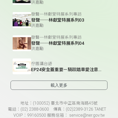
洪嘉勵
發聲─林獻堂特展系列專訪
發聲──林獻堂特展系列03
洪嘉勵
發聲─林獻堂特展系列專訪
發聲──林獻堂特展系列04
洪嘉勵
佇厝講台語
EP24安全蓋重要－騎跤踏車愛注意啥物安全？
載入更多
頁尾資訊
地址：(100052) 臺北市中正區南海路45號
電話：(02) 2388-0600 傳真：(02)2389-3126 TANET
VOIP：99160500 服務信箱： service@ner.gov.tw