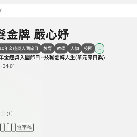
搜尋關鍵字：可輸入節
美髮金牌 嚴心妤
110年金鐘奬入圍節目
教育
教學
人物
校園
...
0年金鐘獎入圍節目--技職翻轉人生(單元節目獎)
-04-01
☆
(1)
逐字稿