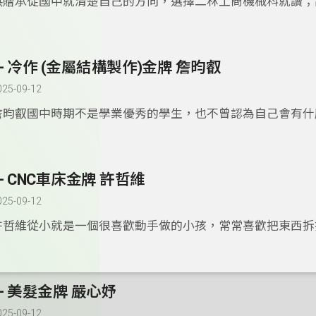
洪贈承從國中就清楚自己的方向，選擇二林工商機械科就讀；
投入選手訓練，雖然前兩年都沒有好成績，但是他卻從未放棄
動部勞動力發展署訓練，雖然仍未獲得佳績，但是他堅持到底
四年獲得全國金牌，並成為副國手，並被保送進入台科大機電
7- 冷作 (金屬結構製作)金牌 詹昀叡
贈承說人生就像製作模具一樣，需要透過不斷修正、不斷試誤
最理想的模具。
025-09-12
詹昀叡國中時期不是學業優秀的學生，也不曾認為自己會有什
此常常感到自卑，爸媽很是擔心，國中接觸了技藝教育，發現
能力不錯，就選擇木柵高工配管科就讀，高一成為選手後，就
針，隔天還是繼續到學校練習，因為這樣的學習態度，後來從
6- CNC車床金牌 許哲維
到冷作職類的他，很順利拿下金牌，並寫下木柵高工第一位拿
的記錄。
025-09-12
許哲維從小就是一個很喜歡動手做的小孩，常常喜歡把東西拆
組裝回去，對於一些機械的運作原理也很有興趣，所以選擇台
科就讀，進入學校後對於專業科目和實習課，非常有興趣 ，
習課，操作機械做出成品，讓自己非常有成就感 ，後來成為
5- 美髮金牌 嚴心妤
兩年成為金牌，並被保送國立台灣科技大學機電技優專班。
025-09-12