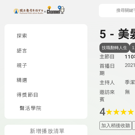
上方功能區塊
左側邊選單
5 - 
探索
技職翻轉人生
語言
主節目
11
2021
親子
首播日
期
精選
季潔
主持人
無
邀訪來
得獎節目
賓
聲活學院
4
★
★
★
★
加入稍後收聽
新增播放清單