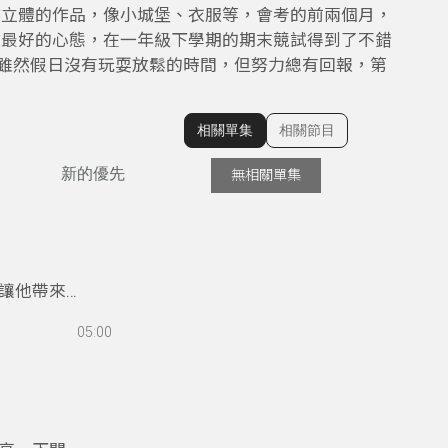
作立體的作品，像小城堡、衣服等，會考的前兩個月，
做最好的心態，在一年級下學期的期末競試得到了不錯
習，雖然假日沒有玩耍放鬆的時間，但努力總有回報，第
。
相關單集
相關節目
顯示相關單集
新的優先
無相關單集
讓他帶來很
容比較不太
05:00
讓高職的生
為國手，並