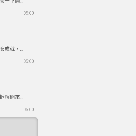
高一下開始
，後來到勞
05:00
，最終在第
技優專班，
，才能做出
麼成就，因
自己的實作
05:00
算手受傷縫
板金職類跨
下冷作金牌
拆解開來再
中高工機械
05:00
尤其是在實
選手，花了