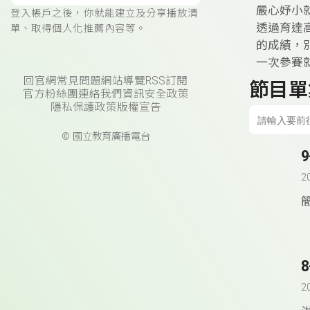
嚴心妤小
登入帳戶之後，你就能建立及分享播放清
透過育達
單、取得個人化推薦內容等。
的成績，
一次參賽
回官網
常見問題
網站導覽
RSS訂閱
節目單
官方粉絲團
連絡我們
資訊安全政策
隱私保護政策
版權宣告
© 國立教育廣播電台
2
2