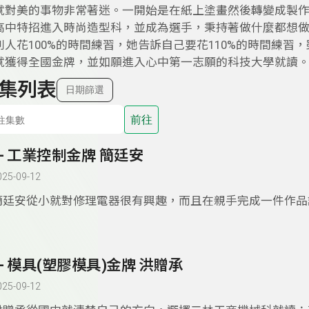
就對美的事物非常著迷。一開始是在紙上塗畫然後轉變成製
高中特招進入時尚造型科，並成為選手，秉持著做什麼都想
別人花100%的時間練習，她告訴自己要花110%的時間練
就獲得全國金牌，並如願進入心中第一志願的科技大學就讀
集列表
日期篩選
前往
9- 工業控制金牌 簡廷安
025-09-12
簡廷安從小就對修理電器很有興趣，而且在親手完成一件作品
大的成就感，在國中時明白自己跟唸書跟課本上一些死板的內
感興趣，所以選擇到松山工農電機科。在高二的時候，他想要
涯更加精彩，決定參比賽，第一次參賽就成為全國金牌並獲選
8- 模具(塑膠模具)金牌 洪贈承
被保送台科大，為自己寫下不平凡的故事。
025-09-12