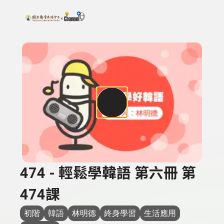
搜尋關鍵字：可輸入節目名稱、主持人或關鍵字
上方功能區塊
474 - 輕鬆學韓語 第六冊 第
474課
初階
韓語
林明德
終身學習
生活應用