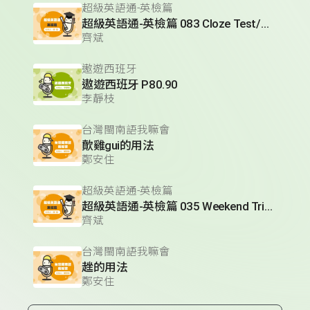
超級英語通-英檢篇
超級英語通-英檢篇 083 Cloze Test/段落填空-13
齊斌
遨遊西班牙
遨遊西班牙 P80.90
李靜枝
台灣閩南語我嘛會
歕雞gui的用法
鄭安住
超級英語通-英檢篇
超級英語通-英檢篇 035 Weekend Trip- 週末旅遊
齊斌
台灣閩南語我嘛會
趖的用法
鄭安住