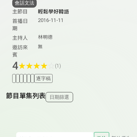
會話文法
主節目
輕鬆學好韓語
2016-11-11
首播日
期
林明德
主持人
無
邀訪來
賓
4
★
★
★
★
☆
(1)
逐字稿
節目單集列表
日期篩選