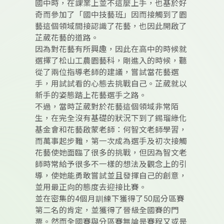
國中時，在課業上並不這麼上手，也基於好
奇而參加了「國中技藝班」因而接觸到了園
藝這個領域間接認識了花藝，也因此開啟了
芷葳花藝的道路。
因為對花藝有所興趣，因此在高中的時候就
選擇了松山工農園藝科，剛進入的時候，聽
從了兩位指導老師的建議，嘗試當花藝選
手，用試試看的心態去挑戰自己。芷葳就以
新手的姿態踏上花藝選手之路。
不過，當時芷葳對於花藝這個領域非常陌
生，在完全沒有基礎的狀況下到了錫瑠綠化
基金會和花藝啟蒙老師：何智文老師學習，
而萬事起步難，第一次成為選手及初次接觸
花藝使她面臨了很多的挑戰，但因為智文老
師時常給予很多不一樣的想法及觀念上的引
導，使她能勇敢嘗試並且發揮自己的創意，
並用最正向的態度去迎接比賽。
並在密集的4個月訓練下獲得了50屆分區賽
第二名的肯定，並獲得了晉級全國賽的門
票。然而全國賽與分區賽無論是賽程又或是