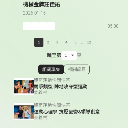
機械金牌莊佳祐
2026-01-15
05:00
...
1
2
3
4
5
12
跳至第
頁
相關單集
相關節目
顯示相關單集
體育運動快問快答
競爭類型-陣地攻守型運動
姜義村
體育運動快問快答
運動心理學-抗壓憂鬱&領導創意
姜義村