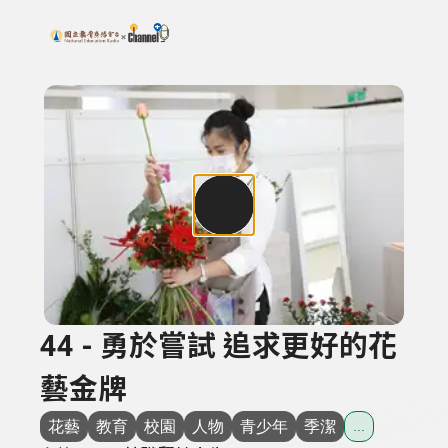
搜尋關鍵字：可輸入節目名稱、主持人或關鍵字
上方功能區塊
44 - 勇於嘗試 追求更好的花
藝金牌
花藝
教育
校園
人物
青少年
季潔
...