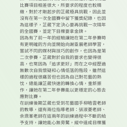
比賽項目相差很大，所要求的程度也較精
緻，對於才剛起步的芷葳極具挑戰，因此並
沒有在第一次全國賽中留下獲獎紀錄，也因
為這樣子，芷葳下定決心要再挑戰一次隔年
的全國賽，並定下目標要拿金牌。
因為有了前一年的經驗讓她在第二年參賽時
有更明確的方向並開始向謝垂展老師學習，
嘗試不同的媒材與技巧的創作，也因為是第
二次參賽，芷葳對於自我的要求也變得很
高，也常因為「追求更好」而在之中經歷過
無數次自我懷疑和心情低落的階段，雖然這
樣的過程很痛苦但也因為自己對花藝的熱
忱，總能讓芷葳快速的轉換心情，重新振
作，讓她在第二年參賽能以更穩定的心態去
應對比賽。
在訓練後期芷葳也受到花藝國手柳皓雲老師
的教導，還有兩位指導老師：張淑菱老師、
余鼎峯老師在這兩年的訓練過程中不斷的給
予支持，讓她能心無旁騖，縱中達成目標獲