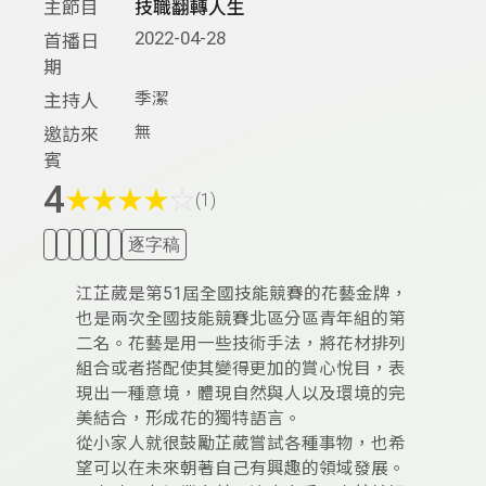
主節目
技職翻轉人生
2022-04-28
首播日
期
季潔
主持人
無
邀訪來
賓
4
★
★
★
★
☆
(1)
逐字稿
江芷葳是第51屆全國技能競賽的花藝金牌，
也是兩次全國技能競賽北區分區青年組的第
二名。花藝是用一些技術手法，將花材排列
組合或者搭配使其變得更加的賞心悅目，表
現出一種意境，體現自然與人以及環境的完
美結合，形成花的獨特語言。
從小家人就很鼓勵芷葳嘗試各種事物，也希
望可以在未來朝著自己有興趣的領域發展。