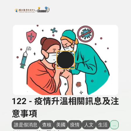
搜尋關鍵字：可輸入節目名稱、主持人或關鍵字
上方功能區塊
122 - 疫情升溫相關訊息及注
意事項
誰是假消息
查核
美國
疫情
人文
生活
...