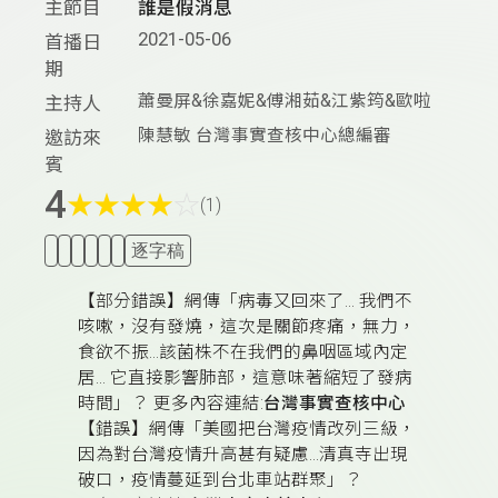
主節目
誰是假消息
2021-05-06
首播日
期
蕭曼屏&徐嘉妮&傅湘茹&江紫筠&歐啦
主持人
陳慧敏 台灣事實查核中心總編審
邀訪來
賓
4
★
★
★
★
☆
(1)
逐字稿
【部分錯誤】網傳「病毒又回來了... 我們不
咳嗽，沒有發燒，這次是關節疼痛，無力，
食欲不振...該菌株不在我們的鼻咽區域內定
居... 它直接影響肺部，這意味著縮短了發病
時間」？
更多內容連結:
台灣事實查核中心
【錯誤】網傳「美國把台灣疫情改列三級，
因為對台灣疫情升高甚有疑慮...清真寺出現
破口，疫情蔓延到台北車站群聚」？