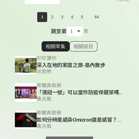
...
1
2
3
4
5
64
跳至第
頁
相關單集
相關節目
顯示相關單集
好好讀你
深入在地的家庭之旅-島內散步
洪敦明
新聞真假掰
「清冠一號」可以當作防疫保健茶嗎？確診後該吃什麼？中草藥、穴道按摩、日常飲食，如何提升免疫力？
黃兆徽
新聞真假掰
如何分辨是感染Omicron還是感冒？確診後還會重複感染嗎？我該怎麼注意輕症轉中重症的警訊？
黃兆徽