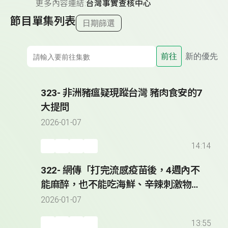
更多內容連結:
台灣事實查核中心
節目單集列表
日期篩選
前往
新的優先
323- 非洲豬瘟疑現蹤台灣 豬肉食安的7
大提問
2026-01-07
14:14
322- 網傳「打完流感疫苗後，4週內不
能麻醉，也不能吃海鮮、辛辣刺激物及
飲酒」？
2026-01-07
13:55