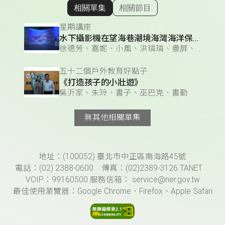
相關單集
相關節目
顯示相關單集
星期講座
水下攝影機在望海巷潮境海灣海洋保育區的應用
徐德芳、嘉妮、小風、洪璘璘、曼屏、莊妤萱 & 徐德芳、小風、洪璘璘、曼屏、莊妤萱、雅柏（黃柏諺）
五十二個戶外教育好點子
《打造孩子的小壯遊》
吳沂家、朱玲、書子、巫巴克、書勤
無其他相關單集
頁尾資訊
地址：(100052) 臺北市中正區南海路45號
電話：(02) 2388-0600 傳真：(02)2389-3126 TANET
VOIP：99160500 服務信箱： service@ner.gov.tw
最佳使用瀏覽器：Google Chrome、Firefox、Apple Safari