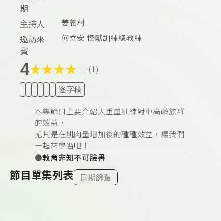
期
姜義村
主持人
何立安 怪獸訓練總教練
邀訪來
賓
4
★
★
★
★
☆
(1)
逐字稿
本集節目主要介紹大重量訓練對中高齡族群
的效益，
尤其是在肌肉量增加後的種種效益，讓我們
一起來學習吧！
●
教育非知不可臉書
節目單集列表
日期篩選