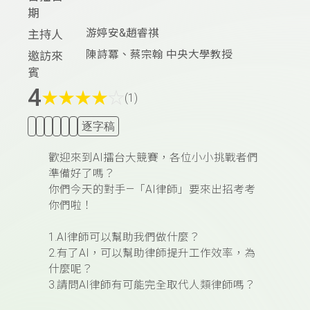
期
游婷安&趙睿祺
主持人
陳詩冪、蔡宗翰 中央大學教授
邀訪來
賓
4
★
★
★
★
☆
(1)
逐字稿
歡迎來到AI擂台大競賽，各位小小挑戰者們
準備好了嗎？
你們今天的對手—「
AI律師
」要來出招考考
你們啦！
1.AI律師可以幫助我們做什麼？
2.有了AI，可以幫助律師提升工作效率，為
什麼呢？
3.請問AI律師有可能完全取代人類律師嗎？