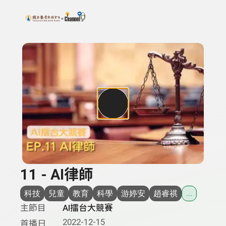
搜尋關鍵字：可輸入節目名稱、主持人或關鍵字
上方功能區塊
11 - AI律師
科技
兒童
教育
科學
游婷安
趙睿祺
...
主節目
AI擂台大競賽
2022-12-15
首播日