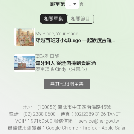
跳至第
頁
相關單集
相關節目
顯示相關單集
My Place, Your Place
穿越西班牙小城Lugo 一起歡度古羅馬節慶
環球列車號
匈牙利人 從煙囪捲到貴腐酒
廖南瑛 & Cindy（洪蕙心）
無其他相關單集
頁尾資訊
地址：(100052) 臺北市中正區南海路45號
電話：(02) 2388-0600 傳真：(02)2389-3126 TANET
VOIP：99160500 服務信箱： service@ner.gov.tw
最佳使用瀏覽器：Google Chrome、Firefox、Apple Safari