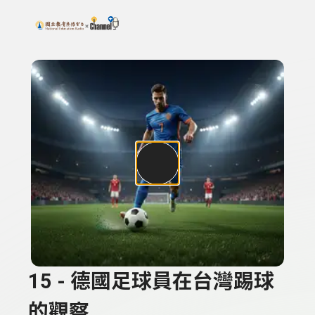
搜尋關鍵字：可輸入節目名稱、主持人或關鍵字
上方功能區塊
15 - 德國足球員在台灣踢球
的觀察