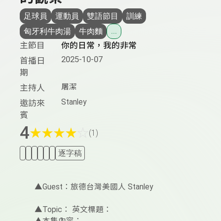
足球員
運動員
雙語節目
訓練
匈牙利牛肉湯
牛肉麵
...
主節目
你的日常，我的非常
2025-10-07
首播日
期
屠潔
主持人
Stanley
邀訪來
賓
4
★
★
★
★
☆
(1)
逐字稿
▲Guest：旅德台灣美國人 Stanley
▲Topic： 英文標題：