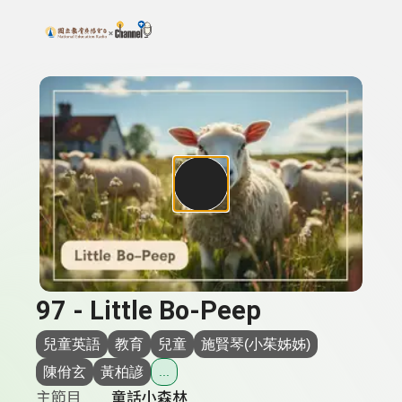
搜尋關鍵字：可輸入節目名稱、主持人或關鍵字
上方功能區塊
97 - Little Bo-Peep
兒童英語
教育
兒童
施賢琴(小茱姊姊)
陳佾玄
黃柏諺
...
主節目
童話小森林