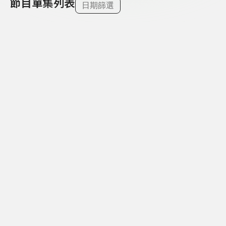
節目單集列表
日期篩選
前往
新的優先
153- Christmas Star 聖誕之星
2025-09-12
05:03
144- The Rainbow Painter 彩虹畫家
2025-09-12