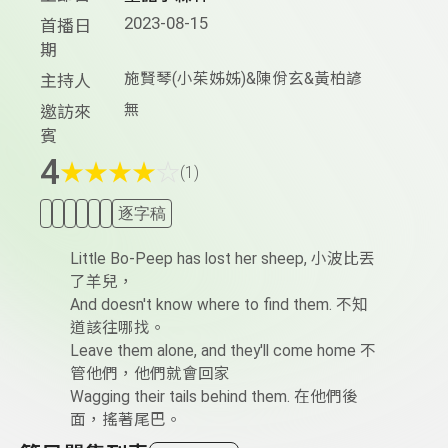
2023-08-15
首播日
期
施賢琴(小茱姊姊)&陳佾玄&黃柏諺
主持人
無
邀訪來
賓
4
★
★
★
★
☆
(1)
逐字稿
Little Bo-Peep has lost her sheep, 小波比丟
了羊兒，
And doesn't know where to find them. 不知
道該往哪找。
Leave them alone, and they'll come home 不
管他們，他們就會回家
Wagging their tails behind them. 在他們後
面，搖著尾巴。