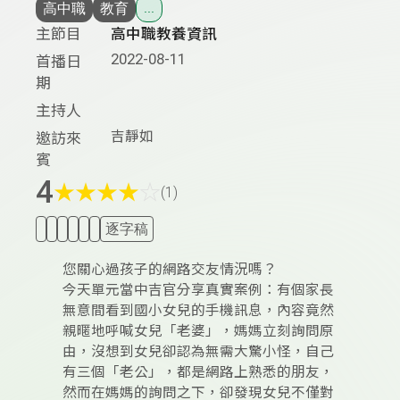
高中職
教育
...
主節目
高中職教養資訊
2022-08-11
首播日
期
主持人
吉靜如
邀訪來
賓
4
★
★
★
★
☆
(1)
逐字稿
您關心過孩子的網路交友情況嗎？
今天單元當中吉官分享真實案例：有個家長
無意間看到國小女兒的手機訊息，內容竟然
親暱地呼喊女兒「老婆」，媽媽立刻詢問原
由，沒想到女兒卻認為無需大驚小怪，自己
有三個「老公」，都是網路上熟悉的朋友，
然而在媽媽的詢問之下，卻發現女兒不僅對