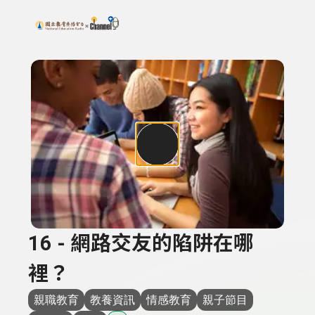
搜尋關鍵字：可輸入節目名稱、主持人或關鍵字
上方功能區塊
16 - 網路交友的陷阱在哪
裡？
親職教育
教養資訊
情感教育
親子節目