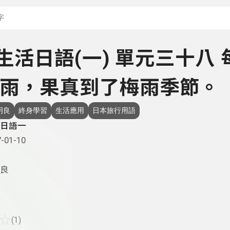
搜尋關鍵字：可輸入節
- 生活日語(一) 單元三十八 
雨，果真到了梅雨季節。
明良
終身學習
生活應用
日本旅行用語
日語一
-01-10
良
☆
(1)