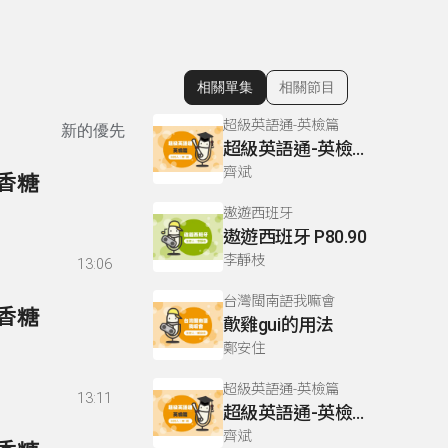
相關單集
相關節目
顯示相關單集
超級英語通-英檢篇
新的優先
超級英語通-英檢篇 083 Cloze Test/段落填空-13
齊斌
口香糖
遨遊西班牙
遨遊西班牙 P80.90
李靜枝
13:06
台灣閩南語我嘛會
口香糖
歕雞gui的用法
鄭安住
超級英語通-英檢篇
13:11
超級英語通-英檢篇 035 Weekend Trip- 週末旅遊
齊斌