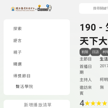
上方功能區塊
左側邊選單
190 
探索
天下大
語言
親子
初階
日語
柯
主節目
生活
精選
2017
首播日
期
得獎節目
柯明
主持人
聲活學院
無
邀訪來
賓
4
★
★
★
★
新增播放清單