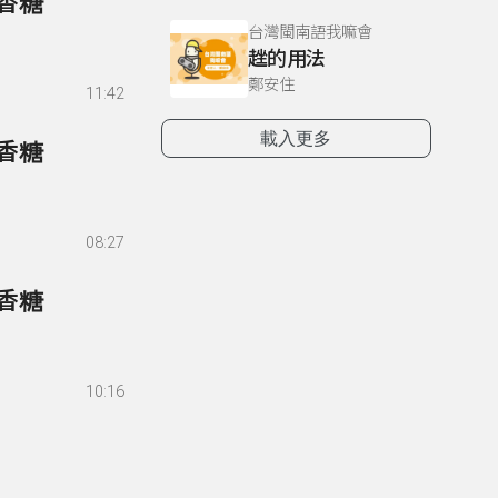
口香糖
台灣閩南語我嘛會
趖的用法
鄭安住
11:42
載入更多
口香糖
08:27
口香糖
10:16