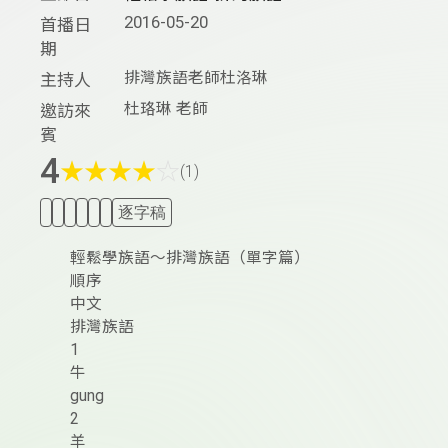
2016-05-20
首播日
期
排灣族語老師杜洛琳
主持人
杜珞琳 老師
邀訪來
賓
4
★
★
★
★
☆
(1)
逐字稿
輕鬆學族語～排灣族語（單字篇）
順序
中文
排灣族語
1
牛
gung
2
羊