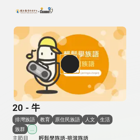
搜尋關鍵字：可輸入節目名稱、主持人或關鍵字
上方功能區塊
20 - 牛
排灣族語
教育
原住民族語
人文
生活
族群
...
主節目
輕鬆學族語-排灣族語