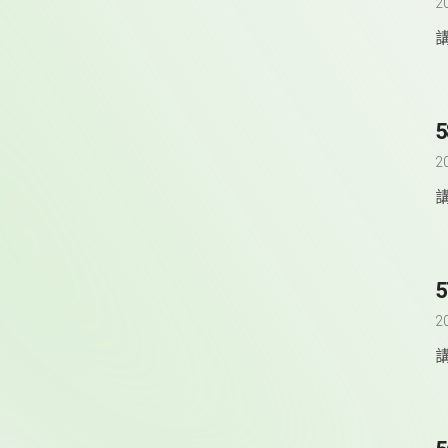
2
5
2
5
2