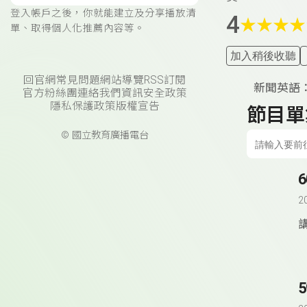
登入帳戶之後，你就能建立及分享播放清
4
★
★
★
★
單、取得個人化推薦內容等。
加入稍後收聽
回官網
常見問題
網站導覽
RSS訂閱
新聞英語：天氣與
官方粉絲團
連絡我們
資訊安全政策
隱私保護政策
版權宣告
節目單
© 國立教育廣播電台
6
2
5