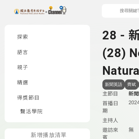
上方功能區塊
左側邊選單
28 
探索
(28) N
語言
Natura
親子
精選
新聞英語
齊斌
主節目
新聞英
得獎節目
2024
首播日
期
聲活學院
主持人
無
邀訪來
新增播放清單
賓