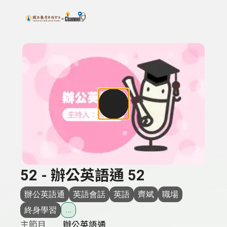
搜尋關鍵字：可輸入節目名稱、主持人或關鍵字
上方功能區塊
52 - 辦公英語通 52
辦公英語通
英語會話
英語
齊斌
職場
終身學習
...
主節目
辦公英語通