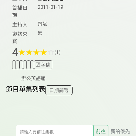
2011-01-19
首播日
期
齊斌
主持人
無
邀訪來
賓
4
★
★
★
★
☆
(1)
逐字稿
辦公英語通
節目單集列表
日期篩選
前往
新的優先