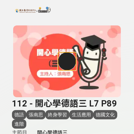
搜尋關鍵字：可輸入節目名稱、主持人或關鍵字
上方功能區塊
112 - 開心學德語三 L7 P89
德語
張南思
終身學習
生活應用
德國文化
進階
主節目
開心學德語三