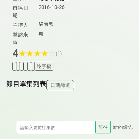
2016-10-26
首播日
期
張南思
主持人
無
邀訪來
賓
4
★
★
★
★
☆
(1)
逐字稿
節目單集列表
日期篩選
前往
新的優先