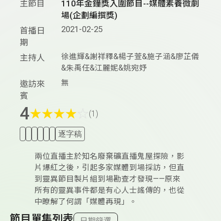
主節目
110年金鐘獎入圍節目--媒體素養微劇
場(企劃編撰獎)
2021-02-25
首播日
期
徐進輝&謝祥釋&楊子萱&施子涵&廖芷儀
主持人
&朱禹任&江麗妮&姚宛妤
無
邀訪來
賓
4
★
★
★
★
☆
(1)
逐字稿
兩位直播主於知名廢棄礦直播鬼屋探險，影
片爆紅之後，引起多家媒體到場採訪，但直
到靈異節目製片組到場勘查才發現——原來
所有的靈異事件都是有心人士謠傳的，也從
中瞭解了何謂「媒體再現」。
節目單集列表
日期篩選