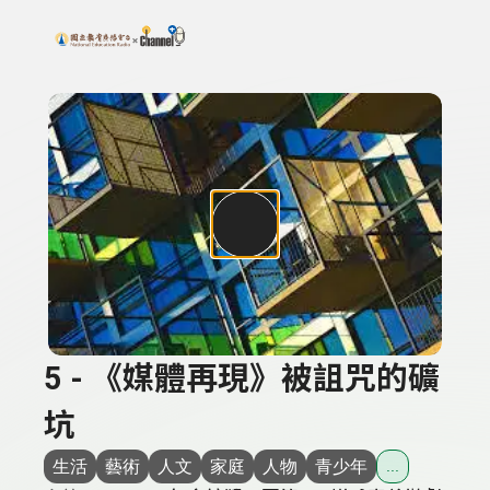
搜尋關鍵字：可輸入節目名稱、主持人或關鍵字
上方功能區塊
5 - 《媒體再現》被詛咒的礦
坑
生活
藝術
人文
家庭
人物
青少年
...