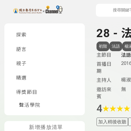
上方功能區塊
左側邊選單
28 -
探索
初階
法語
楊
語言
主節目
法語
2016
親子
首播日
期
精選
楊淑
主持人
無
邀訪來
得獎節目
賓
聲活學院
4
★
★
★
★
加入稍後收聽
新增播放清單