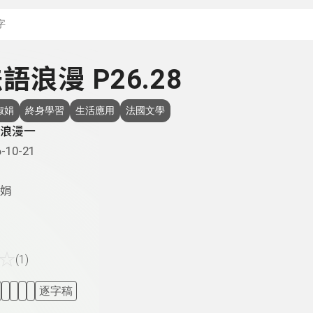
搜尋關鍵字：可輸入節
 法語浪漫 P26.28
淑娟
終身學習
生活應用
法國文學
浪漫一
-10-21
娟
☆
(1)
逐字稿