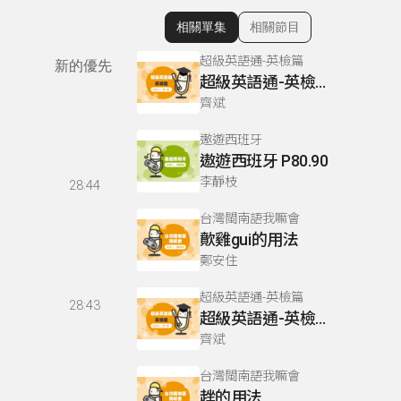
相關單集
相關節目
顯示相關單集
超級英語通-英檢篇
新的優先
超級英語通-英檢篇 083 Cloze Test/段落填空-13
齊斌
遨遊西班牙
遨遊西班牙 P80.90
李靜枝
28:44
台灣閩南語我嘛會
歕雞gui的用法
鄭安住
超級英語通-英檢篇
28:43
超級英語通-英檢篇 035 Weekend Trip- 週末旅遊
齊斌
台灣閩南語我嘛會
趖的用法