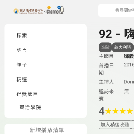
上方功能區塊
左側邊選單
92 -
探索
進階
義大利語
語言
主節目
嗨義
2016
親子
首播日
期
精選
Dori
主持人
無
邀訪來
得獎節目
賓
聲活學院
4
★
★
★
★
加入稍後收聽
新增播放清單