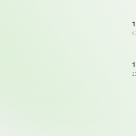
1
2
1
2