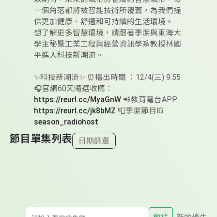
一個角落都將被智能技術所覆蓋，為我們提
供更加健康、舒適和可持續的生活環境。
想了解更多智慧環境，請跟著季潔與東海大
學主秘暨工業工程與經營資訊學系教授林國
平進入科技新潮流。
✨科技新潮流✨ ⏰播出時間 ：12/4(三) 9:55
🎧官網60天隨選收聽：
https://reurl.cc/MyaGnW
📲教育電台APP:
https://reurl.cc/jk8bMZ
📮季潔節目IG:
season_radiohost
節目單集列表
日期篩選