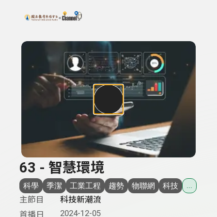
搜尋關鍵字：可輸入節目名稱、主持人或關鍵字
上方功能區塊
63 - 智慧環境
科學
季潔
工業工程
趨勢
物聯網
科技
...
主節目
科技新潮流
2024-12-05
首播日