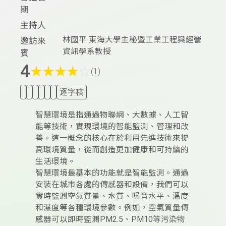
期
主持人
林國平 東海大學主秘暨工業工程與經營
邀訪來
資訊學系教授
賓
4
★
★
★
★
☆
(1)
逐字稿
智慧環境是指通過物聯網、大數據、人工智
能等技術，實現環境的智能監測、管理和改
善。這一概念的核心在於利用先進技術來提
高環境質量，從而創造更加健康和可持續的
生活環境。
智慧環境最基本的功能就是智能監測。通過
安裝在城市各處的傳感器和設備，我們可以
實時監測空氣質量、水質、噪音水平、溫度
和濕度等各種環境參數。例如，空氣質量傳
感器可以即時監測PM2.5、PM10等污染物