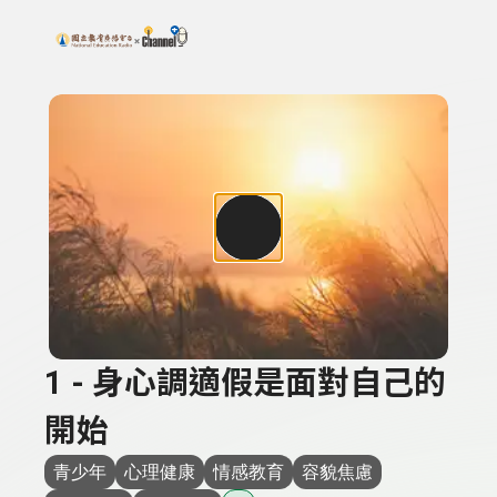
搜尋關鍵字：可輸入節目名稱、主持人或關鍵字
上方功能區塊
1 - 身心調適假是面對自己的
開始
青少年
心理健康
情感教育
容貌焦慮