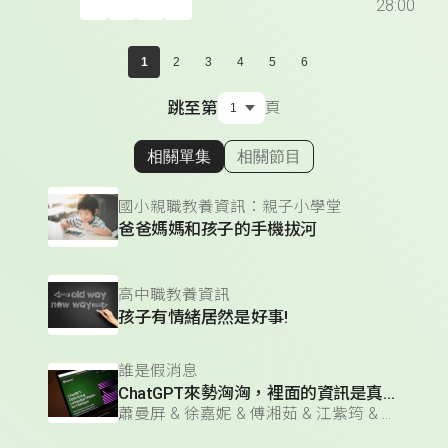
28:00
1
2
3
4
5
6
跳至第
頁
相關單集
相關節目
顯示相關單集
國小親職教養資訊：親子小學堂
爸爸媽媽和孩子的手機拔河
高中職教養資訊
孩子有情緒居然是好事!
誰是假消息
ChatGPT來勢洶洶，裡面的資訊是真是假？
蕭曼屏 & 徐嘉妮 & 傅湘茹 & 江紫筠 & 歐啦