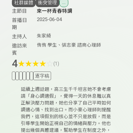
社群媒體
衝突管理
...
主節目
來一杯青春特調
2025-06-04
首播日
期
朱家綺
主持人
侑侑 學生、張志豪 諮商心理師
邀訪來
賓
4
★
★
★
★
☆
(1)
逐字稿
延續上週話題，高三生千千坦言她不會考慮
請「身心調適假」，覺得一天的休息難以真
正解決壓力問題，她也分享了自己平時如何
調適心情、找到出口。而小豪心理師則提醒
我們，這項假別的核心並不只是放假，而是
引導學生開始正視自己的情緒與壓力。他也
提出幾個具體建議，幫助學生在制度之外，