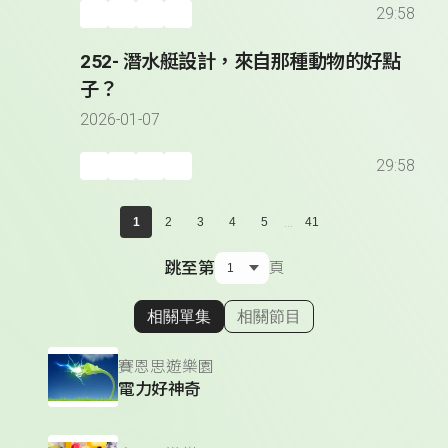
29:58
252- 潛水艇設計，來自那種動物的好點
子？
2026-01-07
29:58
...
1
2
3
4
5
41
跳至第
頁
相關單集
相關節目
顯示相關單集
賽恩思遊樂園
電力好神奇