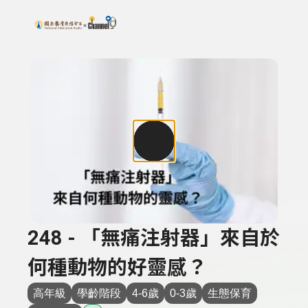
搜尋關鍵字：可輸入節目名稱、主持人或關鍵字
上方功能區塊
248 - 「無痛注射器」來自於
何種動物的好靈感？
高年級
學齡階段
4-6歲
0-3歲
生態保育