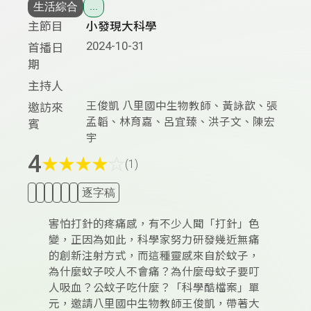
生活綜合
...
主節目
小發現大科學
2024-10-31
首播日
期
主持人
王俊凱 八里國中生物教師、黃詠歆、張
邀訪來
孟韜、林育嘉、呂宜臻、洪子文、陳宏
賓
宇
4
★
★
★
★
☆
(1)
逐字稿
害怕打針的疼痛感，有不少人聞「打針」色
變，正因為如此，科學家努力研發幾近無痛
的創新注射方式，而這種靈感來自於蚊子，
為什麼蚊子咬人不會痛？為什麼母蚊子要叮
人吸血？公蚊子吃什麼？「科學酷檔案」單
元，邀請八里國中生物教師王俊凱，帶著大