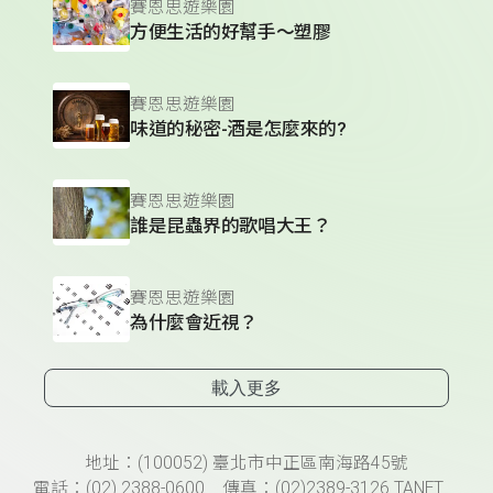
賽恩思遊樂園
方便生活的好幫手～塑膠
賽恩思遊樂園
味道的秘密-酒是怎麼來的?
賽恩思遊樂園
誰是昆蟲界的歌唱大王？
賽恩思遊樂園
為什麼會近視？
載入更多
頁尾資訊
地址：(100052) 臺北市中正區南海路45號
電話：(02) 2388-0600 傳真：(02)2389-3126 TANET