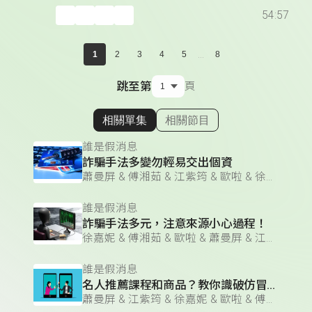
54:57
...
1
2
3
4
5
8
跳至第
頁
相關單集
相關節目
顯示相關單集
誰是假消息
詐騙手法多變勿輕易交出個資
蕭曼屏 & 傅湘茹 & 江紫筠 & 歐啦 & 徐嘉妮
誰是假消息
詐騙手法多元，注意來源小心過程！
徐嘉妮 & 傅湘茹 & 歐啦 & 蕭曼屏 & 江紫筠
誰是假消息
名人推薦課程和商品？教你識破仿冒粉絲頁
蕭曼屏 & 江紫筠 & 徐嘉妮 & 歐啦 & 傅湘茹