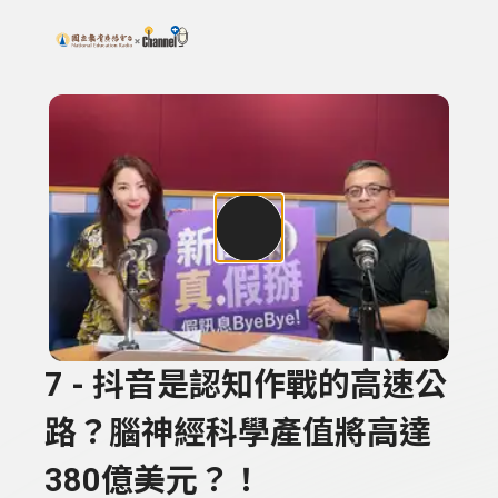
搜尋關鍵字：可輸入節目名稱、主持人或關鍵字
上方功能區塊
7 - 抖音是認知作戰的高速公
路？腦神經科學產值將高達
380億美元？！