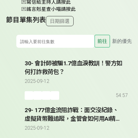
💌
寫信給主持人請按此
💌
謠言剋星查小喵請按此
節目單集列表
日期篩選
前往
新的優先
30- 會計師被騙1.7億血淚教訓！警方如
何打詐救荷包？
2025-09-12
54:57
29- 177億金流阻詐戰：面交沒紀錄、
虛擬貨幣難追蹤，金管會如何用AI精準
攔截可疑帳戶？
2025-09-12