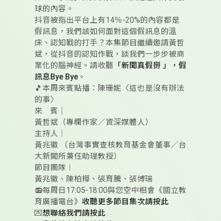
球的內容。
抖音被指出平台上有14％-20%的內容都是
假訊息，我們該如何面對這個假訊息的溫
床、認知戰的打手？本集節目繼續邀請黃哲
斌，從抖音的認知作戰，談我們一步步被商
業化的腦神經。請收聽
「新聞真假掰 」，假
訊息Bye Bye
。
🎵本周來賓點播：陳珊妮〈這也是沒有辦法
的事〉
來 賓｜
黃哲斌（專欄作家／資深媒體人）
主持人｜
黃兆徽 （台灣事實查核教育基金會董事／台
大新聞所兼任助理教授）
節目團隊︱
黃兆徽、陳柏樺、張育騰、張博瑞
📻每周日17:05-18:00與您空中相會《國立教
育廣播電台》
收聽更多節目集次請按此
💌
想聯絡我們請按此