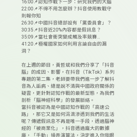
16:00📌認知作戰下一步：研究我們的大腦
22:00📌不得不用怎麼辦？抖音使用教戰守
則報你知
26:30📌中國抖音總部設有「黨委員會」？
30:35📌抖音近20%內容都是假訊息？
35:09📌當社會衝突變成觸及率競賽…
41:20📌極權國家如何利用言論自由的漏
洞？
在上週的節目，黃哲斌和我們分享了「抖音
腦」的成因、影響，在抖音（TikTok）系列
專題的第二集，老師要帶我們進一步了解抖
音為人詬病、總是說不清與中國政府關係的
疑雲，更針對認知作戰的最新型態，為我們
剖析「腦神經科學」的發展脈絡。
當抖音被認為是中國認知作戰的「高速公
路」，那它又是如何涓滴滲透到我們的生活
呢？傳遞假訊息不再是唯一手段，透過腦神
經的「被商業化」，抖音透過龐大的數據
庫，「手動」操弄演算法，決定進入你我眼