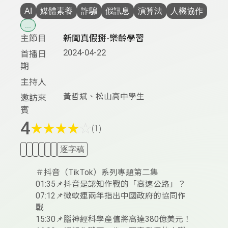
AI
媒體素養
詐騙
假訊息
演算法
人機協作
...
主節目
新聞真假掰-樂齡學習
2024-04-22
首播日
期
主持人
黃哲斌、松山高中學生
邀訪來
賓
4
★
★
★
★
☆
(1)
逐字稿
＃抖音（TikTok）系列專題第二集
01:35📌抖音是認知作戰的「高速公路」？
07:12📌微軟連兩年指出中國政府的協同作
戰
15:30📌腦神經科學產值將高達380億美元！