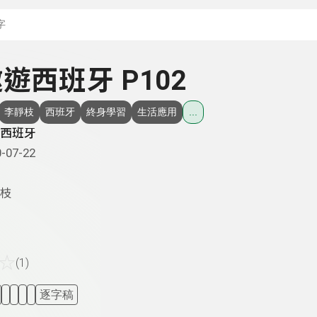
搜尋關鍵字：可輸入節
 遨遊西班牙 P102
李靜枝
西班牙
終身學習
生活應用
...
西班牙
-07-22
枝
☆
(1)
逐字稿