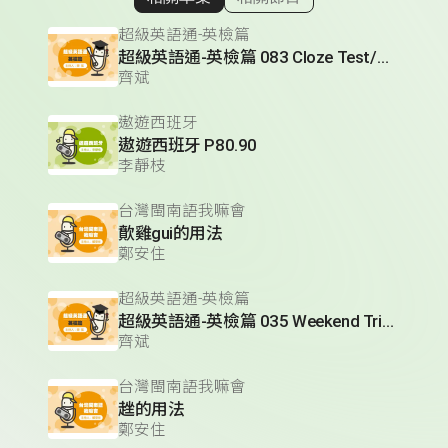
顯示相關單集
超級英語通-英檢篇
超級英語通-英檢篇 083 Cloze Test/段落填空-13
齊斌
遨遊西班牙
遨遊西班牙 P80.90
李靜枝
台灣閩南語我嘛會
歕雞gui的用法
鄭安住
超級英語通-英檢篇
超級英語通-英檢篇 035 Weekend Trip- 週末旅遊
齊斌
台灣閩南語我嘛會
趖的用法
鄭安住