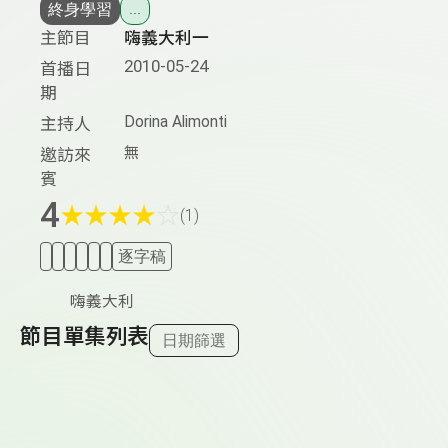
終身學習
...
主節目
嗨義大利一
2010-05-24
首播日
期
Dorina Alimonti
主持人
無
邀訪來
賓
4
★
★
★
★
☆
(1)
逐字稿
嗨義大利
節目單集列表
日期篩選