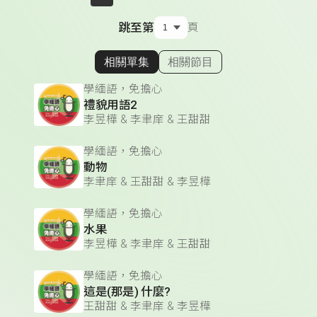
跳至第
頁
相關單集
相關節目
顯示相關單集
學緬語，免擔心
禮貌用語2
李昱樺 & 李聿庠 & 王甜甜
學緬語，免擔心
動物
李聿庠 & 王甜甜 & 李昱樺
學緬語，免擔心
水果
李昱樺 & 李聿庠 & 王甜甜
學緬語，免擔心
這是(那是) 什麼?
王甜甜 & 李聿庠 & 李昱樺