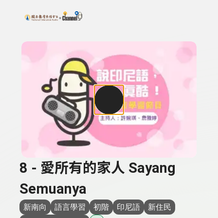
搜尋關鍵字：可輸入節目名稱、主持人或關鍵字
上方功能區塊
8 - 愛所有的家人 Sayang
Semuanya
新南向
語言學習
初階
印尼語
新住民