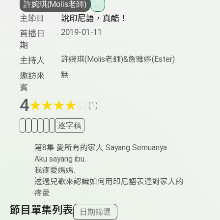
許婉琪(Molis老師)
...
主節目
說印尼語，真酷！
2019-01-11
首播日
期
許婉琪(Molis老師)&詹雅婷(Ester)
主持人
無
邀訪來
賓
4
★
★
★
★
☆
(1)
逐字稿
第8集 愛所有的家人 Sayang Semuanya
Aku sayang ibu.
我疼愛媽媽.
透過兒歌來認識如何用印尼語表達對家人的
疼愛.
節目單集列表
日期篩選