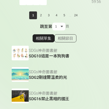
59:56
...
1
2
3
4
5
24
跳至第
頁
相關單集
相關節目
顯示相關單集
SDGs神奇圖書館
SDG10這是一本狗狗書
SDGs神奇圖書館
SDG2剛達爾溫柔的光
SDGs神奇圖書館
SDG16禁止黑暗的國王