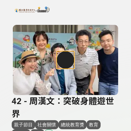
搜尋關鍵字：可輸入節目名稱、主持人或關鍵字
上方功能區塊
42 - 周漢文：突破身體遊世
界
親子節目
社會關懷
總統教育獎
教育