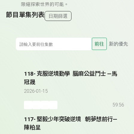
限縮探索世界的可能。
節目單集列表
日期篩選
前往
新的優先
118- 克服逆境勤學 腦麻公益鬥士 —馬
冠晟
2026-01-15
59:56
117- 堅毅少年突破逆境 朝夢想前行—
陳柏呈