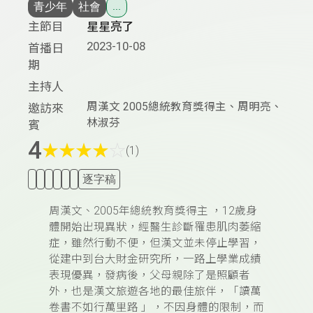
青少年
社會
...
主節目
星星亮了
2023-10-08
首播日
期
主持人
周漢文 2005總統教育獎得主、周明亮、
邀訪來
林淑芬
賓
4
★
★
★
★
☆
(1)
逐字稿
周漢文、2005年總統教育獎得主 ，12歲身
體開始出現異狀，經醫生診斷罹患肌肉萎縮
症，雖然行動不便，但漢文並未停止學習，
從建中到台大財金研究所，一路上學業成績
表現優異，發病後，父母親除了是照顧者
外，也是漢文旅遊各地的
最佳旅伴，「讀萬
卷書不如行萬里路 」，不因身體的限制，而