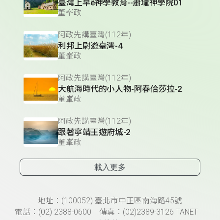
臺灣上早ê神學教育--蕭壠神學院01
董峯政
阿政先講臺灣(112年)
利邦上尉遊臺灣-4
董峯政
阿政先講臺灣(112年)
大航海時代的小人物-阿春佮莎拉-2
董峯政
阿政先講臺灣(112年)
跟著寧靖王遊府城-2
董峯政
載入更多
頁尾資訊
地址：(100052) 臺北市中正區南海路45號
電話：(02) 2388-0600 傳真：(02)2389-3126 TANET