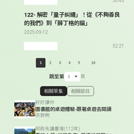
50:40
122- 解密「量子糾纏」！從《不夠善良
的我們》到「薛丁格的貓」
2025-09-12
52:21
...
1
2
3
4
5
18
跳至第
頁
相關單集
相關節目
顯示相關單集
好好讀你
圖書館的桌遊體驗-跟著桌遊去閱讀
洪敦明
阿政先講臺灣(112年)