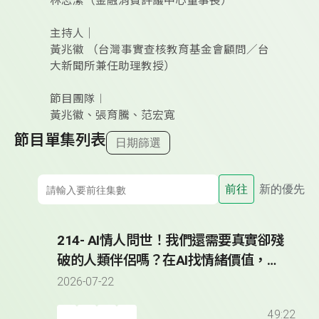
林志潔（金融消費評議中心董事長）
主持人｜
黃兆徽 （台灣事實查核教育基金會顧問／台
大新聞所兼任助理教授）
節目團隊︱
黃兆徽、張育騰、范宏寬
節目單集列表
日期篩選
前往
新的優先
214- AI情人問世！我們還需要真實卻殘
破的人類伴侶嗎？在AI找情緒價值，小
心被科技巨頭情感勒索？
2026-07-22
49:22