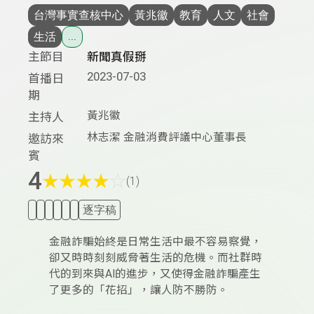
台灣事實查核中心
黃兆徽
教育
人文
社會
生活
...
主節目
新聞真假掰
2023-07-03
首播日
期
黃兆徽
主持人
林志潔 金融消費評議中心董事長
邀訪來
賓
4
★
★
★
★
☆
(1)
逐字稿
金融詐騙始終是日常生活中最不容易察覺，
卻又時時刻刻威脅著生活的危機。而社群時
代的到來與AI的進步，又使得金融詐騙產生
了更多的「花招」，讓人防不勝防。