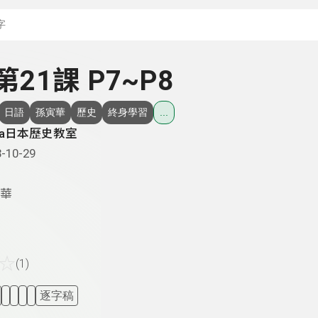
搜尋關鍵字：可輸入節
 第21課 P7~P8
日語
孫寅華
歷史
終身學習
...
nka日本歷史教室
-10-29
華
☆
(1)
逐字稿