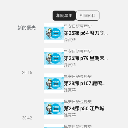
相關單集
相關節目
顯示相關單集
早安日語豆歷史
新的優先
第25課 p64 廢刀令和血睡一揆
孫寅華
早安日語豆歷史
第26課 p79 星期天為假日
孫寅華
30:16
早安日語豆歷史
第28課 p107 鹿鳴館外交
孫寅華
早安日語豆歷史
第24課 p50 江戶城無血開城
孫寅華
30:42
早安日語豆歷史