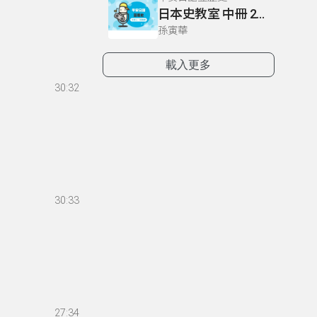
日本史教室 中冊 20課 織田信長,豐臣秀吉,德川家康的人物性格
孫寅華
載入更多
30:32
30:33
27:34