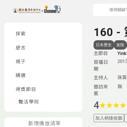
上方功能區塊
左側邊選單
160 -
探索
日本歷史
進階
語言
主節目
Yi
2013
親子
首播日
期
精選
孫寅
主持人
無
邀訪來
得獎節目
賓
聲活學院
4
★
★
★
★
加入稍後收聽
新增播放清單