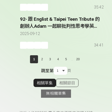
the World - Nick Kembel
35:42
92- 跟 Englist & Taipei Teen Tribute 的
創辦人Adam 一起聊批判性思考學英文
* Adam Hatch - Founder of Englist &
2025-09-12
Taipei Teen Tribute
34:41
...
1
2
3
4
5
20
跳至第
頁
相關單集
相關節目
顯示相關單集
無相關單集