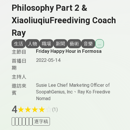
Philosophy Part 2 &
XiaoliuqiuFreediving Coach
Ray
生活
人物
職場
新聞
藝術
音樂
...
Friday Happy Hour in Formosa
主節目
2022-05-14
首播日
期
主持人
Susie Lee Chief Marketing Officer of
邀訪來
SoopahGenius, Inc、Ray Ko Freedive
賓
Nomad
4
★
★
★
★
☆
(1)
逐字稿