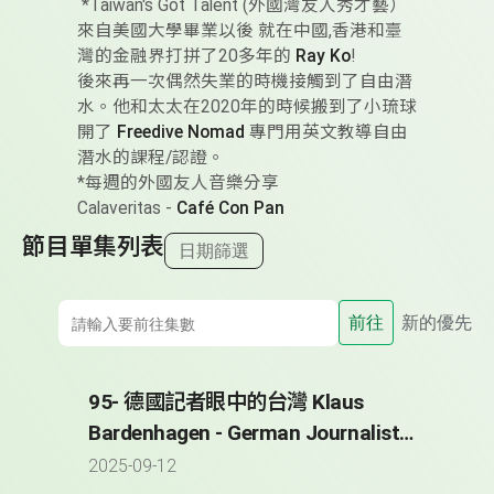
*Taiwan's Got Talent (外國灣友人秀才藝）
來自美國大學畢業以後 就在中國,香港和
臺
灣的金融界打拼了20多年的
Ray Ko
!
後來再一次偶然失業的時機接觸到了自由潛
水。他和太太在2020年的時候搬到了小琉球
開了
Freedive Nomad
專門用英文教導自由
潛水的課程/認證。
*每週的外國友人音樂分享
Calaveritas -
Café Con Pan
節目單集列表
日期篩選
前往
新的優先
95- 德國記者眼中的台灣 Klaus
Bardenhagen - German Journalist
Reporting from Taiwan since 2008
2025-09-12