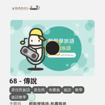
搜尋關鍵字：可輸入節目名稱、主持人或關鍵字
上方功能區塊
68 - 傳說
原住民族語
原住民
布農族
族語
教學
族語教學
...
主節目
輕鬆學族語-布農族語