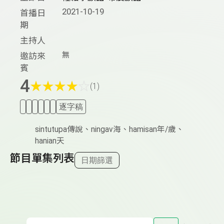
2021-10-19
首播日
期
主持人
無
邀訪來
賓
4
★
★
★
★
☆
(1)
逐字稿
sintutupa傳說、ningav海、hamisan年/歲、
hanian天
節目單集列表
日期篩選