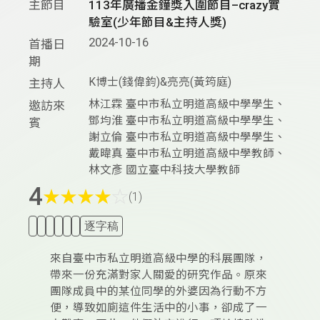
主節目
113年廣播金鐘獎入圍節目–crazy實
驗室(少年節目&主持人獎)
2024-10-16
首播日
期
K博士(錢偉鈞)&亮亮(黃筠庭)
主持人
林江霖 臺中市私立明道高級中學學生、
邀訪來
鄧均淮 臺中市私立明道高級中學學生、
賓
謝立倫 臺中市私立明道高級中學學生、
戴暐真 臺中市私立明道高級中學教師、
林文彥 國立臺中科技大學教師
4
★
★
★
★
☆
(1)
逐字稿
來自臺中市私立明道高級中學的科展團隊，
帶來一份充滿對家人關愛的研究作品。原來
團隊成員中的某位同學的外婆因為行動不方
便，導致如廁這件生活中的小事，卻成了一