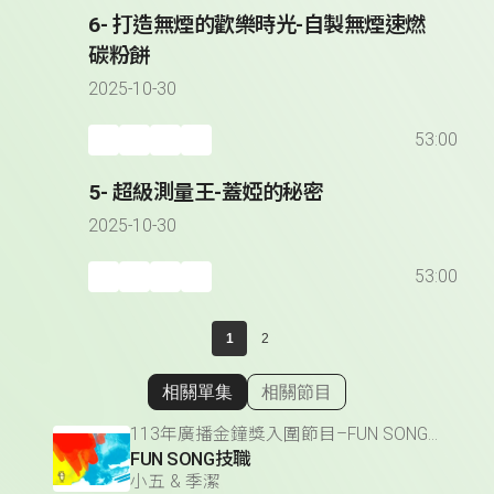
6- 打造無煙的歡樂時光-自製無煙速燃
碳粉餅
2025-10-30
53:00
5- 超級測量王-蓋婭的秘密
2025-10-30
53:00
1
2
相關單集
相關節目
顯示相關單集
113年廣播金鐘獎入圍節目–FUN SONG技職(少年節目&主持人獎)
FUN SONG技職
小五 & 季潔