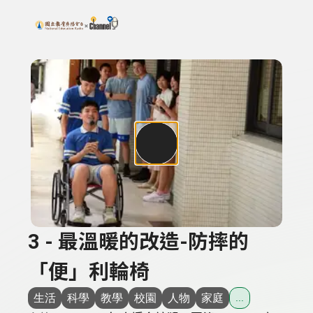
搜尋關鍵字：可輸入節目名稱、主持人或關鍵字
上方功能區塊
3 - 最溫暖的改造-防摔的
「便」利輪椅
生活
科學
教學
校園
人物
家庭
...