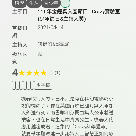
科學
生活
青少年
...
主節目
110年金鐘獎入圍節目--Crazy實驗室
(少年節目&主持人獎)
2021-04-14
首播日
期
錢偉鈞&邱珮瑜
主持人
無
邀訪來
賓
4
★
★
★
★
☆
(1)
逐字稿
機器取代人力，已不只是存在科幻電影或小
說的情節了，像在英國街頭已經有無人車加
入外送行列，而巴黎和芬蘭由無人公車載送
乘客，也在日常生活中真實發生。機器人的
應用越趨成熟，這集的「Crazy科學週報」
就要帶領聽眾進一步認識人工智慧正如何影