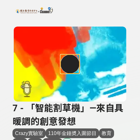
搜尋關鍵字：可輸入節目名稱、主持人或關鍵字
上方功能區塊
7 - 「智能割草機」—來自具
暖調的創意發想
Crazy實驗室
110年金鐘奬入圍節目
教育