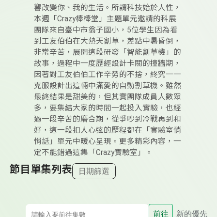
響改變你、我的生活。所謂科技始於人性，
本週「Crazy棒棒堂」主題單元邀請的科展
團隊來自臺中市翁子國小，5位學生因為看
到工友伯伯在大熱天割草，差點中暑昏倒，
非常辛苦，展開這段研發「智能割草機」的
故事，過程中一度歷經設計卡關的撞牆期，
因著對工友伯伯工作辛勞的不捨，終究一一
克服設計出這輛中滿愛的自動割草機。雖然
最終結果是甜美的，但其實團隊成員人數眾
多，要集結大家的時間一起投入實驗，也經
過一段辛苦的磨合期，從爭吵到冷戰再到和
好，這一段扣人心弦的歷程都在「實驗室悄
悄話」單元中暖心呈現。更多精彩內容，一
定不能錯過這集「Crazy實驗室」。
節目單集列表
日期篩選
前往
新的優先