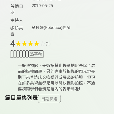
2019-05-25
首播日
期
主持人
吳玲姍(Rebecca)老師
邀訪來
賓
4
★
★
★
★
☆
(1)
逐字稿
一般博物館、美術館禁止攝影拍照是除了展
品的版權問題，另外也由於相機的閃光燈長
期下來會造成文物變質或展品的損壞，但現
在許多美術館都是可以開放攝影拍照，不過
要請同學們看清楚館內的告示牌喔!
節目單集列表
日期篩選