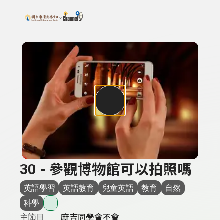
搜尋關鍵字：可輸入節目名稱、主持人或關鍵字
上方功能區塊
30 - 參觀博物館可以拍照嗎
英語學習
英語教育
兒童英語
教育
自然
科學
...
主節目
麻吉同學會不會