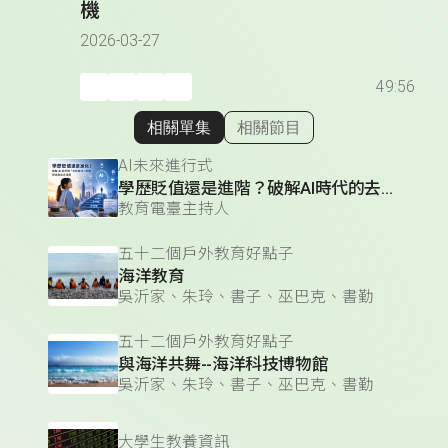
機
2026-03-27
49:56
相關單集
相關節目
顯示相關單集
AI未來進行式
學歷貶值還是進階？破解AI時代的去技能化危機與未來生存法則
教育電臺主持人
五十二個戶外教育好點子
海洋教育
吳沂家、朱玲、書子、巫巴克、書勤
五十二個戶外教育好點子
與海洋共舞--海洋科技博物館
吳沂家、朱玲、書子、巫巴克、書勤
大學生教養資訊