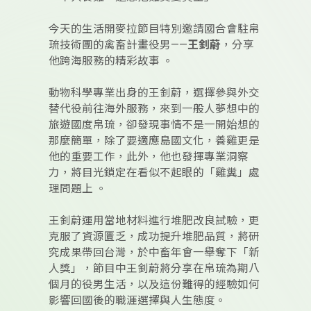
今天的生活開麥拉節目特別邀請國合會駐帛
琉技術團的禽畜計畫役男——
王釗蔚
，分享
他跨海服務的精彩故事 。
動物科學專業出身的王釗蔚，選擇參與外交
替代役前往海外服務，來到一般人夢想中的
旅遊國度帛琉，卻發現事情不是一開始想的
那麼簡單，除了要適應島國文化，養雞更是
他的重要工作，此外，他也發揮專業洞察
力，將目光鎖定在看似不起眼的「雞糞」處
理問題上 。
王釗蔚運用當地材料進行堆肥改良試驗，更
克服了資源匱乏，成功提升堆肥品質，將研
究成果帶回台灣，於中畜年會一舉奪下「新
人獎」，節目中王釗蔚將分享在帛琉為期八
個月的役男生活，以及這份難得的經驗如何
影響回國後的職涯選擇與人生態度。