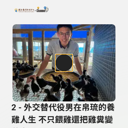
搜尋關鍵字：可輸入節目名稱、主持人或關鍵字
上方功能區塊
2 - 外交替代役男在帛琉的養
雞人生 不只餵雞還把雞糞變