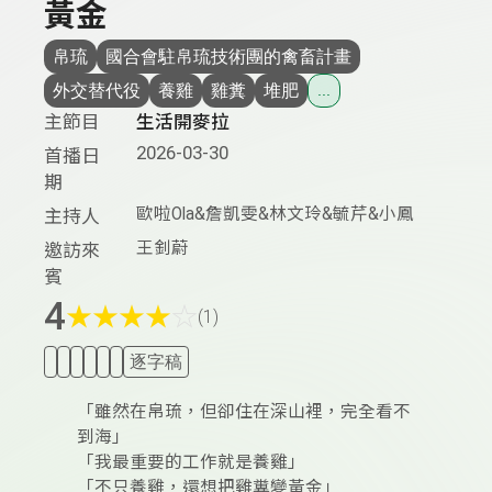
黃金
帛琉
國合會駐帛琉技術團的禽畜計畫
外交替代役
養雞
雞糞
堆肥
...
主節目
生活開麥拉
2026-03-30
首播日
期
歐啦Ola&詹凱雯&林文玲&毓芹&小鳳
主持人
王釗蔚
邀訪來
賓
4
★
★
★
★
☆
(1)
逐字稿
「雖然在帛琉，但卻住在深山裡，完全看不
到海」
「我最重要的工作就是養雞」
「不只養雞，還想把雞糞變黃金」