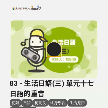
搜尋關鍵字：可輸入節目名稱、主持人或關鍵字
上方功能區塊
83 - 生活日語(三) 單元十七
日語的重音
初階
日語
柯明良
終身學習
生活應用