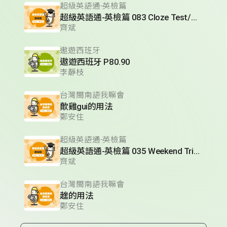
超級英語通-英檢篇
超級英語通-英檢篇 083 Cloze Test/段落填空-13
齊斌
遨遊西班牙
遨遊西班牙 P80.90
李靜枝
台灣閩南語我嘛會
歕雞gui的用法
鄭安住
超級英語通-英檢篇
超級英語通-英檢篇 035 Weekend Trip- 週末旅遊
齊斌
台灣閩南語我嘛會
趖的用法
鄭安住