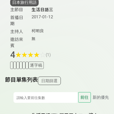
日本旅行用語
主節目
生活日語三
2017-01-12
首播日
期
柯明良
主持人
無
邀訪來
賓
4
★
★
★
★
☆
(1)
逐字稿
節目單集列表
日期篩選
前往
新的優先