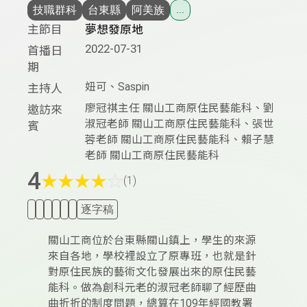
技職群科
台東縣
阿美族
...
主節目
夢想發原地
2022-07-31
首播日
期
妞可、Saspin
主持人
廖冠祺主任 關山工商原住民藝能科、劉
邀訪來
淑冠老師 關山工商原住民藝能科、張世
賓
蓉老師 關山工商原住民藝能科、賴子慧
老師 關山工商原住民藝能科
4
★
★
★
★
☆
(1)
逐字稿
關山工商位於台東縣關山鎮上，學生的來源
來自各地，學校裡設立了原專班，也就是針
對原住民族的藝術文化發展出來的原住民藝
能科。做為創科元老的淑冠老師聊了經歷曲
曲折折的制度問題，總算在109年經國教署