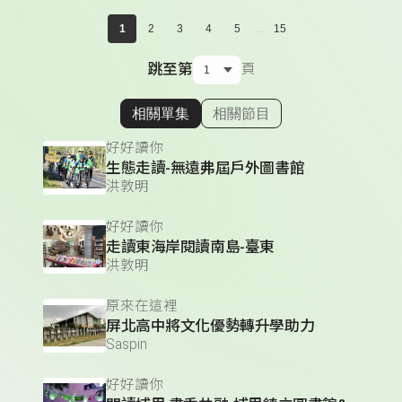
...
1
2
3
4
5
15
跳至第
頁
相關單集
相關節目
顯示相關單集
好好讀你
生態走讀-無遠弗屆戶外圖書館
洪敦明
好好讀你
走讀東海岸閱讀南島-臺東
洪敦明
原來在這裡
屏北高中將文化優勢轉升學助力
Saspin
好好讀你