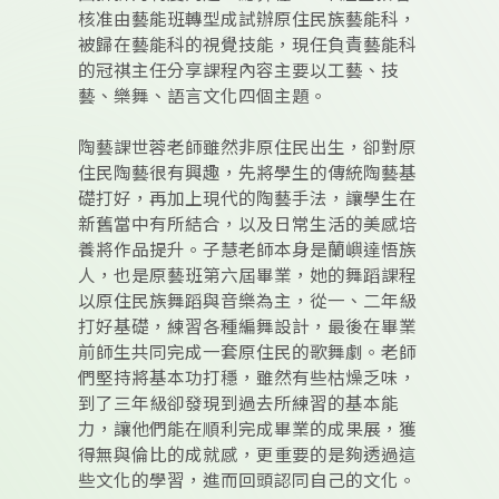
核准由藝能班轉型成試辦原住民族藝能科，
被歸在藝能科的視覺技能，現任負責藝能科
的冠祺主任分享課程內容主要以工藝、技
藝、樂舞、語言文化四個主題。
陶藝課世蓉老師雖然非原住民出生，卻對原
住民陶藝很有興趣，先將學生的傳統陶藝基
礎打好，再加上現代的陶藝手法，讓學生在
新舊當中有所結合，以及日常生活的美感培
養將作品提升。子慧老師本身是蘭嶼達悟族
人，也是原藝班第六屆畢業，她的舞蹈課程
以原住民族舞蹈與音樂為主，從一、二年級
打好基礎，練習各種編舞設計，最後在畢業
前師生共同完成一套原住民的歌舞劇。老師
們堅持將基本功打穩，雖然有些枯燥乏味，
到了三年級卻發現到過去所練習的基本能
力，讓他們能在順利完成畢業的成果展，獲
得無與倫比的成就感，更重要的是夠透過這
些文化的學習，進而回頭認同自己的文化。