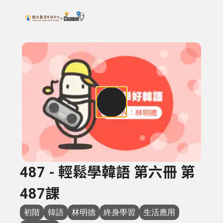
搜尋關鍵字：可輸入節目名稱、主持人或關鍵字
上方功能區塊
487 - 輕鬆學韓語 第六冊 第
487課
初階
韓語
林明德
終身學習
生活應用