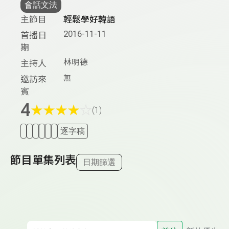
會話文法
主節目
輕鬆學好韓語
2016-11-11
首播日
期
林明德
主持人
無
邀訪來
賓
4
★
★
★
★
☆
(1)
逐字稿
節目單集列表
日期篩選