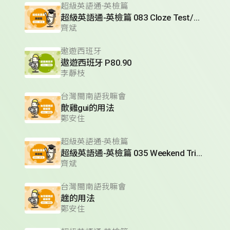
超級英語通-英檢篇
超級英語通-英檢篇 083 Cloze Test/段落填空-13
齊斌
遨遊西班牙
遨遊西班牙 P80.90
李靜枝
台灣閩南語我嘛會
歕雞gui的用法
鄭安住
超級英語通-英檢篇
超級英語通-英檢篇 035 Weekend Trip- 週末旅遊
齊斌
台灣閩南語我嘛會
趖的用法
鄭安住