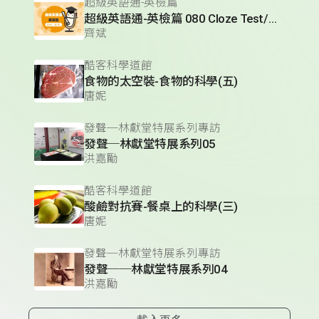
超級英語通-英檢篇
超級英語通-英檢篇 080 Cloze Test/段落-10
齊斌
酷客科學道館
食物的太空裝-食物的科學(五)
唐妮
發聲─林獻堂特展系列專訪
發聲─林獻堂特展系列05
洪嘉勵
酷客科學道館
酸鹼對抗賽-餐桌上的科學(三)
唐妮
發聲─林獻堂特展系列專訪
發聲──林獻堂特展系列04
洪嘉勵